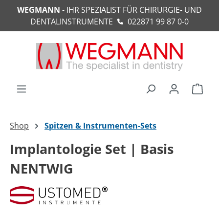
WEGMANN
- IHR SPEZIALIST FÜR CHIRURGIE- UND
alt springen
DENTALINSTRUMENTE
022871 99 87 0-0
Ware
Shop
Spitzen & Instrumenten-Sets
Implantologie Set | Basis
NENTWIG