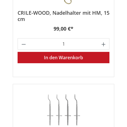
CRILE-WOOD, Nadelhalter mit HM, 15
cm
Regulärer Preis:
99,00 €*
Produkt Anzahl: Gib den gewünschten
In den Warenkorb