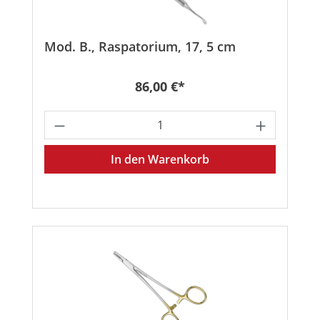
Mod. B., Raspatorium, 17, 5 cm
Regulärer Preis:
86,00 €*
Produkt Anzahl: Gib den gewünschten
In den Warenkorb