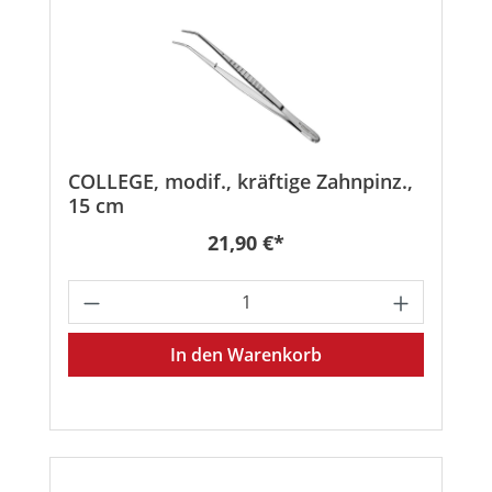
COLLEGE, modif., kräftige Zahnpinz.,
15 cm
Regulärer Preis:
21,90 €*
Produkt Anzahl: Gib den gewünschten
In den Warenkorb