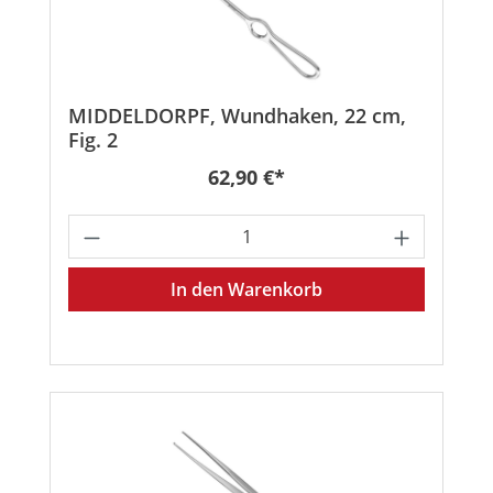
MIDDELDORPF, Wundhaken, 22 cm,
Fig. 2
Regulärer Preis:
62,90 €*
Produkt Anzahl: Gib den gewünschten
In den Warenkorb