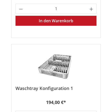
Produkt Anzahl: Gib den gewünschten
In den Warenkorb
Waschtray Konfiguration 1
Regulärer Preis:
194,00 €*