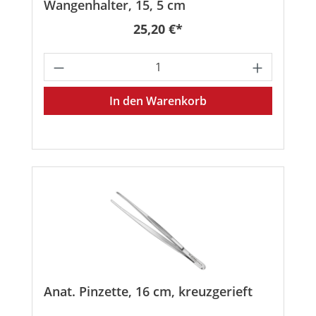
Wangenhalter, 15, 5 cm
Regulärer Preis:
25,20 €*
Produkt Anzahl: Gib den gewünschten
In den Warenkorb
Anat. Pinzette, 16 cm, kreuzgerieft