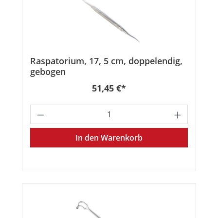
Raspatorium, 17, 5 cm, doppelendig,
gebogen
Regulärer Preis:
51,45 €*
Produkt Anzahl: Gib den gewünschten
In den Warenkorb