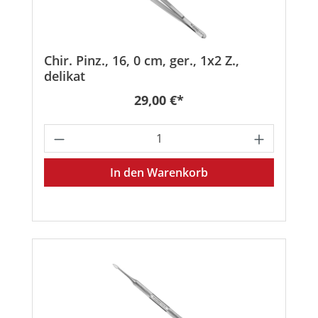
Chir. Pinz., 16, 0 cm, ger., 1x2 Z.,
delikat
Regulärer Preis:
29,00 €*
Produkt Anzahl: Gib den gewünschten
In den Warenkorb