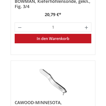
BOWMAN, Kieferhöhlensonde, gekn.,
Fig. 3/4
Regulärer Preis:
20,79 €*
Produkt Anzahl: Gib den gewünschten
In den Warenkorb
CAWOOD-MINNESOTA,