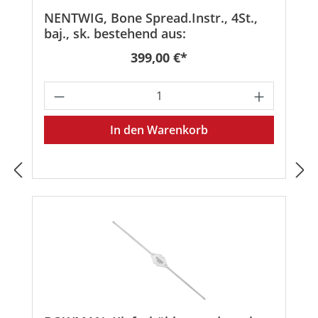
NENTWIG, Bone Spread.Instr., 4St.,
baj., sk. bestehend aus:
Regulärer Preis:
399,00 €*
Produkt Anzahl: Gib den gewünschten
In den Warenkorb