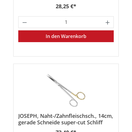
Regulärer Preis:
28,25 €*
Produkt Anzahl: Gib den gewünschten
In den Warenkorb
JOSEPH, Naht-/Zahnfleischsch., 14cm,
gerade Schneide super-cut Schliff
Regulärer Preis: