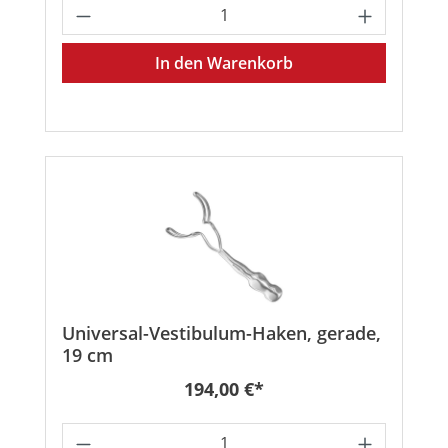
Produkt Anzahl: Gib den gewünschten
In den Warenkorb
Universal-Vestibulum-Haken, gerade,
19 cm
Regulärer Preis:
194,00 €*
Produkt Anzahl: Gib den gewünschten