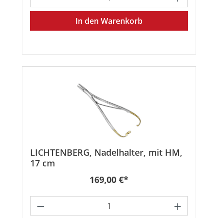
In den Warenkorb
LICHTENBERG, Nadelhalter, mit HM,
17 cm
Regulärer Preis:
169,00 €*
Produkt Anzahl: Gib den gewünschten