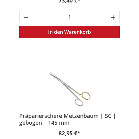
73,40 €*
Produkt Anzahl: Gib den gewünschten
In den Warenkorb
Präparierschere Metzenbaum | SC |
gebogen | 145 mm
Regulärer Preis:
82,95 €*