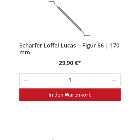
Scharfer Löffel Lucas | Figur 86 | 170
mm
Regulärer Preis:
29,90 €*
Produkt Anzahl: Gib den gewünschten
In den Warenkorb