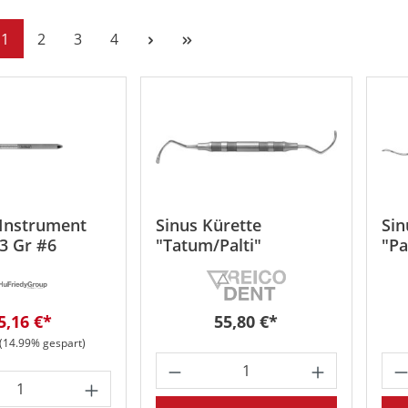
Seite
Seite
Seite
Seite
1
2
3
4
 Instrument
Sinus Kürette
Sin
3 Gr #6
"Tatum/Palti"
"Pa
erkaufspreis:
Regulärer Preis:
5,16 €*
55,80 €*
r Preis:
(14.99% gespart)
Produkt Anzahl: Gib den
Pr
t Anzahl: Gib den gewünschten Wert ein 