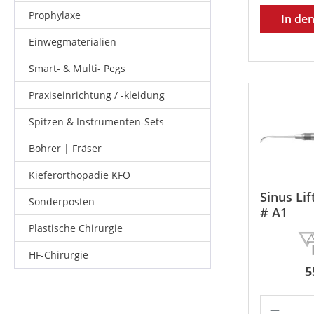
Prophylaxe
In de
Einwegmaterialien
Smart- & Multi- Pegs
Praxiseinrichtung / -kleidung
Spitzen & Instrumenten-Sets
Bohrer | Fräser
Kieferorthopädie KFO
Sinus Lif
Sonderposten
# A1
Plastische Chirurgie
HF-Chirurgie
R
5
Produk