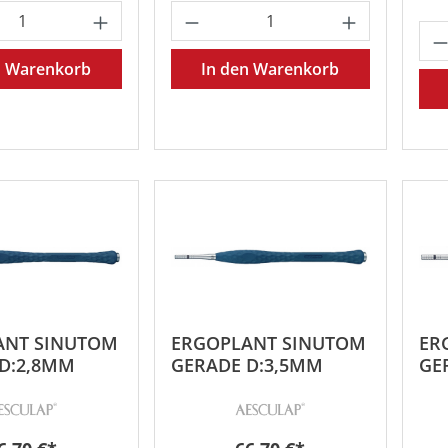
t Anzahl: Gib den gewünschten Wert ein 
Produkt Anzahl: Gib den
Pr
n Warenkorb
In den Warenkorb
ANT SINUTOM
ERGOPLANT SINUTOM
ER
D:2,8MM
GERADE D:3,5MM
GE