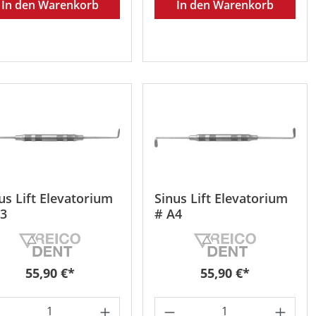
In den Warenkorb
In den Warenkorb
us Lift Elevatorium
Sinus Lift Elevatorium
A3
# A4
Regulärer Preis:
Regulärer Preis:
55,90 €*
55,90 €*
oder benutze die Schaltflächen um die 
 gewünschten Wert ein oder benutze die 
odukt Anzahl: Gib den gewünschten Wert 
Produkt Anzahl: Gib