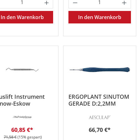
oder benutze die Schaltflächen um die 
 gewünschten Wert ein oder benutze die 
odukt Anzahl: Gib den gewünschten Wert 
Produkt Anzahl: Gib
In den Warenkorb
In den Warenkorb
att
uslift Instrument
ERGOPLANT SINUTOM
rnow-Eskow
GERADE D:2,2MM
Verkaufspreis:
Regulärer Preis:
60,85 €*
66,70 €*
Regulärer Preis:
71,58 €
(15% gespart)