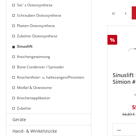
Set´s Osteosynthese
Schrauben Osteosynthese
Platten Osteosynthese
Zubehör Osteosynthese
Rabatt
%
Sinuslift
Knochengewinnung
Bone Condenser / Spreader
Sinuslift
Knochenfixier- u. haltezangen/Pinzetten
Simion #
Meißel & Osteotome
Knochenapplikation
V
5
Zubehör
Reguläre
64,89 €
Geräte
Produk
Hand- & Winkelstücke