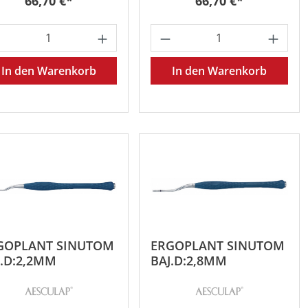
Regulärer Preis:
Regulärer Preis:
66,70 €*
66,70 €*
oder benutze die Schaltflächen um die 
 gewünschten Wert ein oder benutze die 
odukt Anzahl: Gib den gewünschten Wert 
Produkt Anzahl: Gib
In den Warenkorb
In den Warenkorb
GOPLANT SINUTOM
ERGOPLANT SINUTOM
J.D:2,2MM
BAJ.D:2,8MM