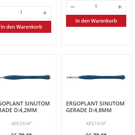
oder benutze die Schaltflächen um die 
 gewünschten Wert ein oder benutze die 
Produkt Anzahl: Gib
odukt Anzahl: Gib den gewünschten Wert 
In den Warenkorb
In den Warenkorb
GOPLANT SINUTOM
ERGOPLANT SINUTOM
RADE D:4,2MM
GERADE D:4,8MM