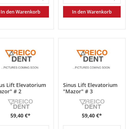
In den Warenkorb
In den Warenkorb
us Lift Elevatorium
Sinus Lift Elevatorium
zor" # 2
"Mazor" # 3
Regulärer Preis:
Regulärer Preis:
59,40 €*
59,40 €*