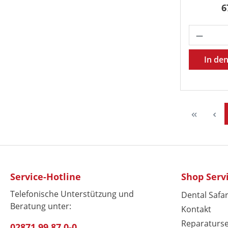
R
6
Produk
In de
Service-Hotline
Shop Serv
Telefonische Unterstützung und
Dental Safar
Beratung unter:
Kontakt
Reparaturse
02871 99 87 0-0