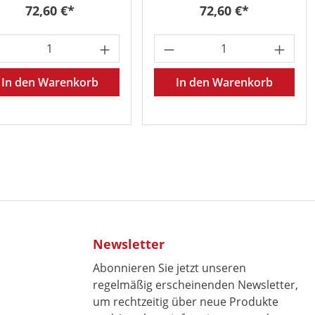
Regulärer Preis:
Regulärer Preis:
72,60 €*
72,60 €*
oder benutze die Schaltflächen um die 
 gewünschten Wert ein oder benutze die 
odukt Anzahl: Gib den gewünschten Wert 
Produkt Anzahl: Gib
In den Warenkorb
In den Warenkorb
Newsletter
Abonnieren Sie jetzt unseren
regelmäßig erscheinenden Newsletter,
um rechtzeitig über neue Produkte