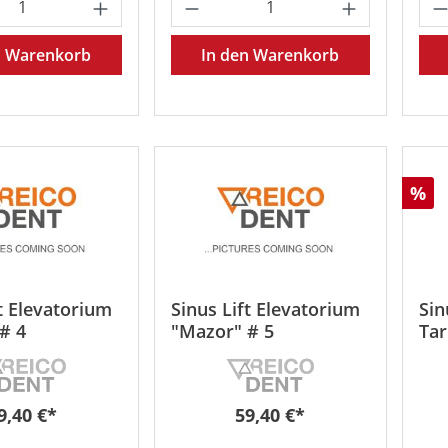
t Anzahl: Gib den gewünschten Wert ein 
Produkt Anzahl: Gib den
Pr
n Warenkorb
In den Warenkorb
Rab
%
t Elevatorium
Sinus Lift Elevatorium
Sin
# 4
"Mazor" # 5
Ta
egulärer Preis:
Regulärer Preis:
9,40 €*
59,40 €*