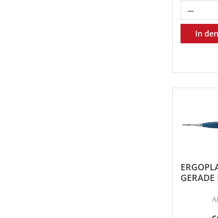
Produk
In de
ERGOPL
GERADE 