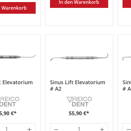
In den Warenkorb
n Warenkorb
t Elevatorium
Sinus Lift Elevatorium
Sin
# A2
# 
egulärer Preis:
Regulärer Preis:
5,90 €*
55,90 €*
t Anzahl: Gib den gewünschten Wert ein 
Produkt Anzahl: Gib den
Pr