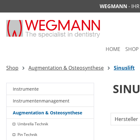
WEGMANN
- IH
springen
Zur Hauptnavigation springen
HOME
SHOP
Shop
Augmentation & Osteosynthese
Sinuslift
SINU
Instrumente
Instrumentenmanagement
Augmentation & Osteosynthese
Hersteller
Umbrella Technik
Pin Technik