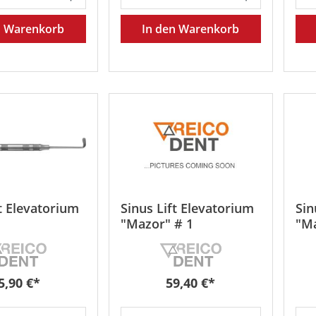
n Warenkorb
In den Warenkorb
t Elevatorium
Sinus Lift Elevatorium
Sin
"Mazor" # 1
"Ma
egulärer Preis:
Regulärer Preis:
5,90 €*
59,40 €*