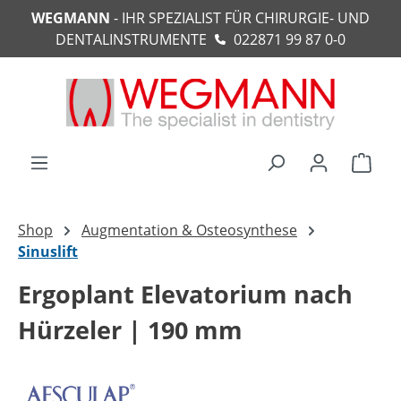
WEGMANN
- IHR SPEZIALIST FÜR CHIRURGIE- UND
alt springen
DENTALINSTRUMENTE
022871 99 87 0-0
Ware
Shop
Augmentation & Osteosynthese
Sinuslift
Ergoplant Elevatorium nach
Hürzeler | 190 mm