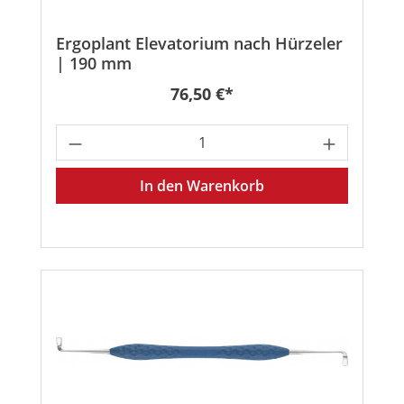
Ergoplant Elevatorium nach Hürzeler
| 190 mm
Regulärer Preis:
76,50 €*
Produkt Anzahl: Gib den gewünschten
In den Warenkorb