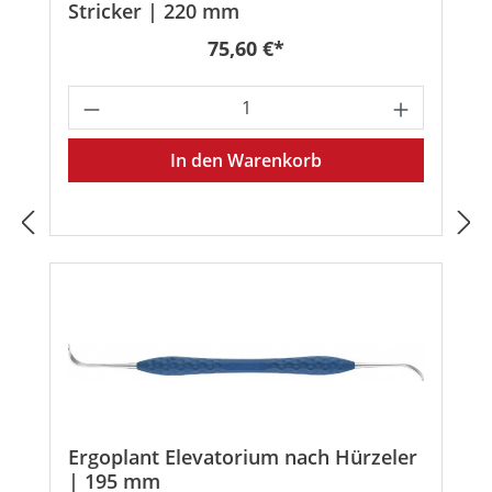
Stricker | 220 mm
Regulärer Preis:
75,60 €*
Produkt Anzahl: Gib den gewünschten
In den Warenkorb
Ergoplant Elevatorium nach Hürzeler
| 195 mm