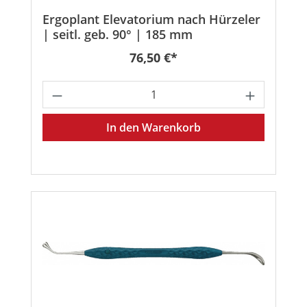
Ergoplant Elevatorium nach Hürzeler
| seitl. geb. 90° | 185 mm
Regulärer Preis:
76,50 €*
Produkt Anzahl: Gib den gewünschten
In den Warenkorb