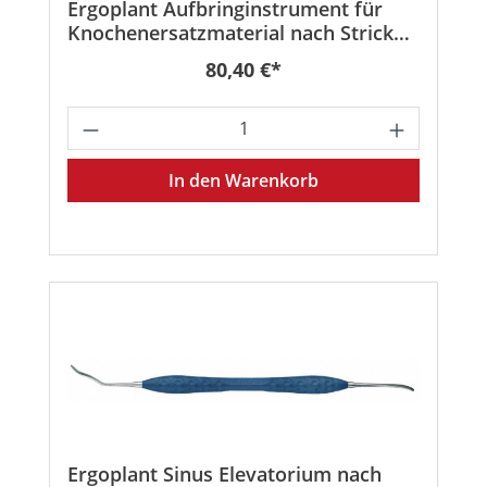
Ergoplant Aufbringinstrument für
Knochenersatzmaterial nach Stricker
| 195 mm
Regulärer Preis:
80,40 €*
Produkt Anzahl: Gib den gewünschten
In den Warenkorb
Ergoplant Sinus Elevatorium nach