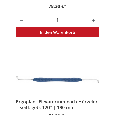
Regulärer Preis:
78,20 €*
Produkt Anzahl: Gib den gewünschten
In den Warenkorb
Ergoplant Elevatorium nach Hürzeler
| seitl. geb. 120° | 190 mm