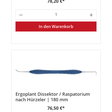
Regulärer Preis:
78,20 €*
Produkt Anzahl: Gib den gewünschten
In den Warenkorb
Ergoplant Dissektor / Raspatorium
nach Hürzeler | 180 mm
Regulärer Preis:
76,50 €*