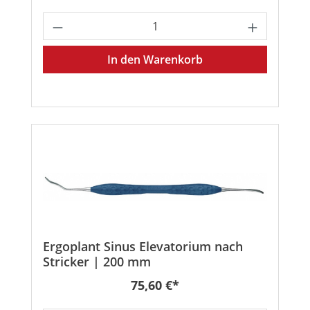
Produkt Anzahl: Gib den gewünschten
In den Warenkorb
Ergoplant Sinus Elevatorium nach
Stricker | 200 mm
Regulärer Preis:
75,60 €*