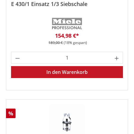
E 430/1 Einsatz 1/3 Siebschale
Verkaufspreis:
154,98 €*
Regulärer Preis:
189,00 €
(18% gespart)
Produkt Anzahl: Gib den gewünschten We
In den Warenkorb
Rabatt
%