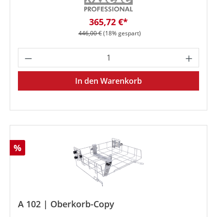
Verkaufspreis:
365,72 €*
Regulärer Preis:
446,00 €
(18% gespart)
Produkt Anzahl: Gib den gewünschten We
In den Warenkorb
Rabatt
%
A 102 | Oberkorb-Copy