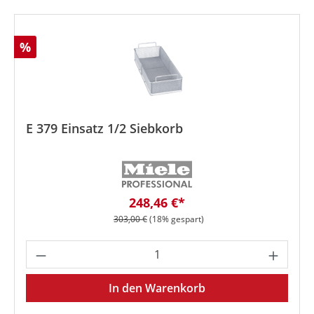
Rabatt
%
E 379 Einsatz 1/2 Siebkorb
Verkaufspreis:
248,46 €*
Regulärer Preis:
303,00 €
(18% gespart)
Produkt Anzahl: Gib den gewünschten We
In den Warenkorb