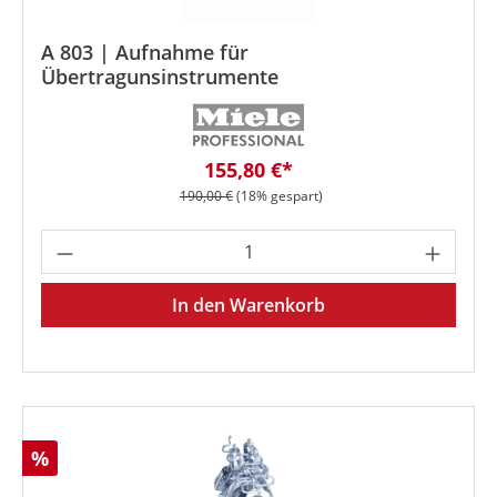
A 803 | Aufnahme für
Übertragunsinstrumente
Verkaufspreis:
155,80 €*
Regulärer Preis:
190,00 €
(18% gespart)
Produkt Anzahl: Gib den gewünschten We
In den Warenkorb
Rabatt
%