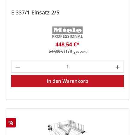
E 337/1 Einsatz 2/5
Verkaufspreis:
448,54 €*
Regulärer Preis:
547,00 €
(18% gespart)
Produkt Anzahl: Gib den gewünschten We
In den Warenkorb
Rabatt
%