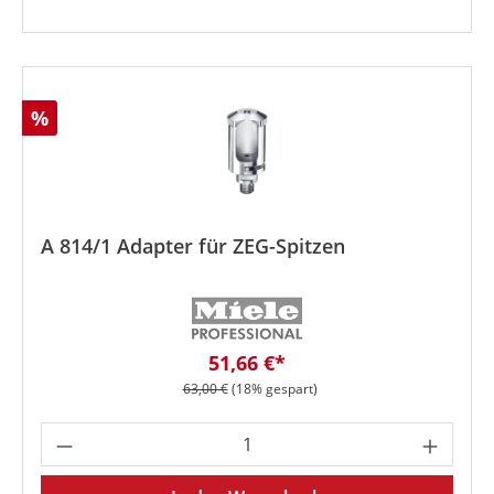
Rabatt
%
A 814/1 Adapter für ZEG-Spitzen
Verkaufspreis:
51,66 €*
Regulärer Preis:
63,00 €
(18% gespart)
Produkt Anzahl: Gib den gewünschten We