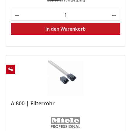
356,00 €
(18% gespart)
Produkt Anzahl: Gib den gewünschten We
In den Warenkorb
Rabatt
%
A 800 | Filterrohr