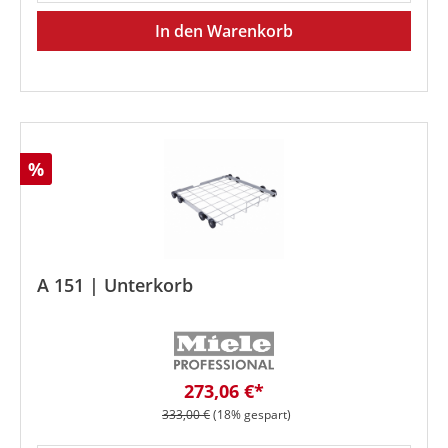
In den Warenkorb
Rabatt
%
A 151 | Unterkorb
Verkaufspreis:
273,06 €*
Regulärer Preis:
333,00 €
(18% gespart)