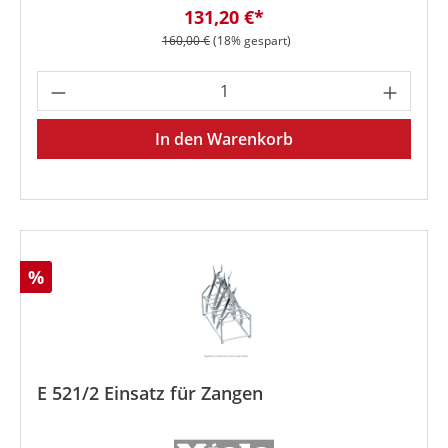
Verkaufspreis:
131,20 €*
Regulärer Preis:
160,00 €
(18% gespart)
Produkt Anzahl: Gib den gewünschten We
In den Warenkorb
Rabatt
%
E 521/2 Einsatz für Zangen