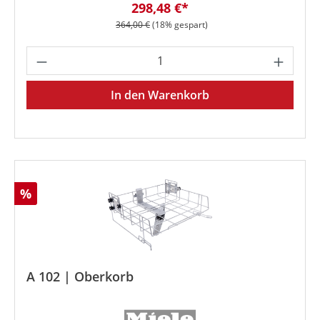
Verkaufspreis:
298,48 €*
Regulärer Preis:
364,00 €
(18% gespart)
Produkt Anzahl: Gib den gewünschten We
In den Warenkorb
Rabatt
%
A 102 | Oberkorb