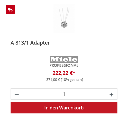
Rabatt
%
A 813/1 Adapter
Verkaufspreis:
222,22 €*
Regulärer Preis:
271,00 €
(18% gespart)
Produkt Anzahl: Gib den gewünschten We
In den Warenkorb