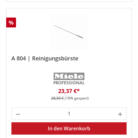
Rabatt
%
A 804 | Reinigungsbürste
Verkaufspreis:
23,37 €*
Regulärer Preis:
28,50 €
(18% gespart)
Produkt Anzahl: Gib den gewünschten We
In den Warenkorb