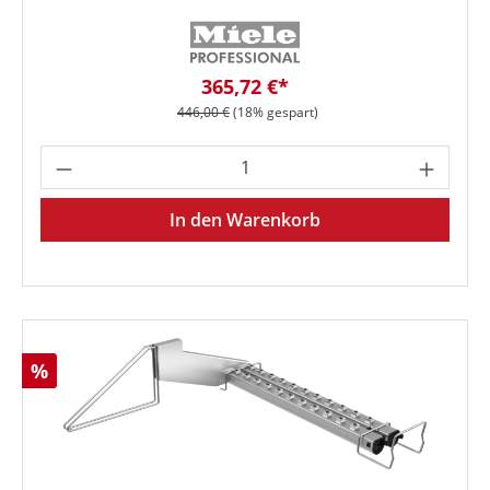
Verkaufspreis:
365,72 €*
Regulärer Preis:
446,00 €
(18% gespart)
Produkt Anzahl: Gib den gewünschten We
In den Warenkorb
Rabatt
%