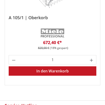
A 105/1 | Oberkorb
Verkaufspreis:
672,40 €*
Regulärer Preis:
820,00 €
(18% gespart)
Produkt Anzahl: Gib den gewünschten We
In den Warenkorb