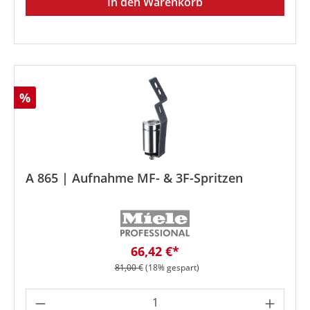
In den Warenkorb
Rabatt
%
A 865 | Aufnahme MF- & 3F-Spritzen
Verkaufspreis:
66,42 €*
Regulärer Preis:
81,00 €
(18% gespart)
Produkt Anzahl: Gib den gewünschten We