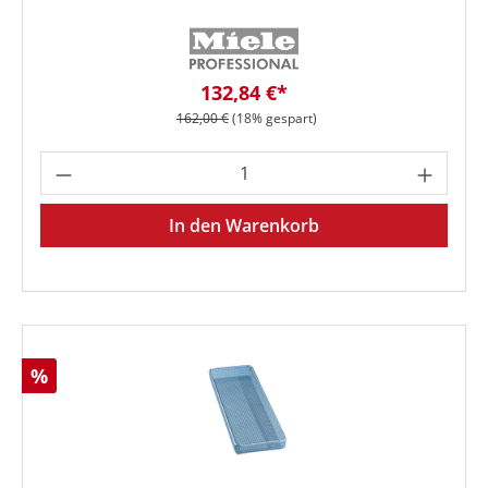
Verkaufspreis:
132,84 €*
Regulärer Preis:
162,00 €
(18% gespart)
Produkt Anzahl: Gib den gewünschten We
In den Warenkorb
Rabatt
%