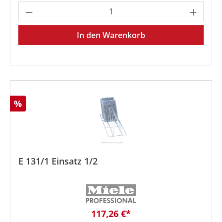
Produkt Anzahl: Gib den gewünschten We
In den Warenkorb
Rabatt
%
E 131/1 Einsatz 1/2
Verkaufspreis:
117,26 €*