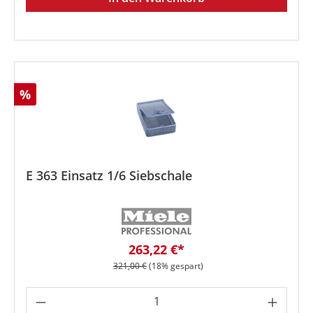
Rabatt
%
E 363 Einsatz 1/6 Siebschale
Verkaufspreis:
263,22 €*
Regulärer Preis:
321,00 €
(18% gespart)
Produkt Anzahl: Gib den gewünschten We