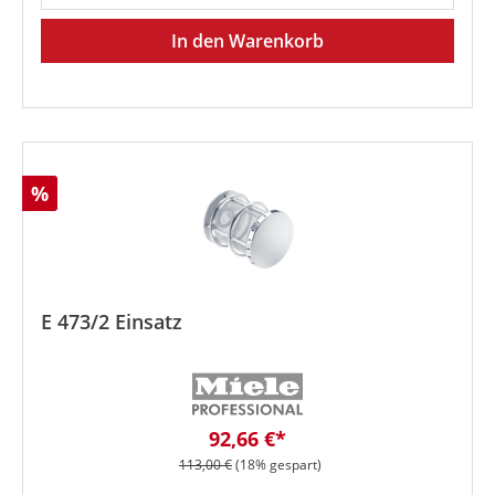
In den Warenkorb
Rabatt
%
E 473/2 Einsatz
Verkaufspreis:
92,66 €*
Regulärer Preis:
113,00 €
(18% gespart)