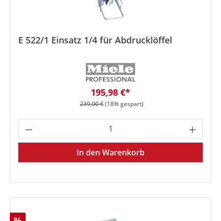
E 522/1 Einsatz 1/4 für Abdrucklöffel
Verkaufspreis:
195,98 €*
Regulärer Preis:
239,00 €
(18% gespart)
Produkt Anzahl: Gib den gewünschten We
In den Warenkorb
Rabatt
%