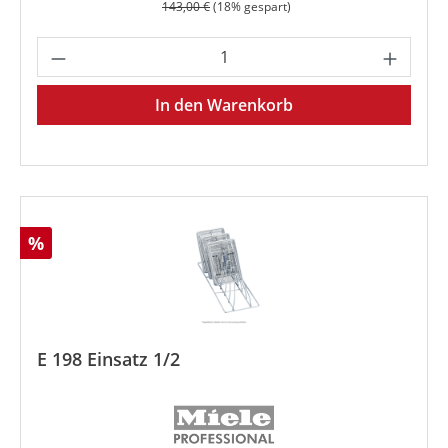
Regulärer Preis:
143,00 €
(18% gespart)
Produkt Anzahl: Gib den gewünschten We
In den Warenkorb
Rabatt
%
E 198 Einsatz 1/2