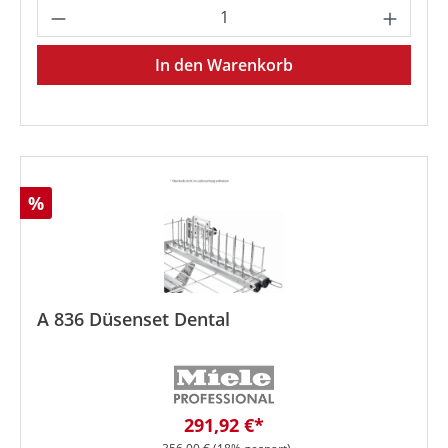
Produkt Anzahl: Gib den gewünschten We
In den Warenkorb
Rabatt
%
A 836 Düsenset Dental
Verkaufspreis:
291,92 €*
Regulärer Preis: