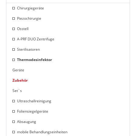
Chirurgiegeräte
Piezochirurgie
Osstell
A-PRF DUO Zentrifuge
Sterilisatoren
Thermodesinfektor
Geräte
Zubehör
Set´s
Ultraschallreinigung
Foliensiegelgeräte
Absaugung
mobile Behandlungseinheiten