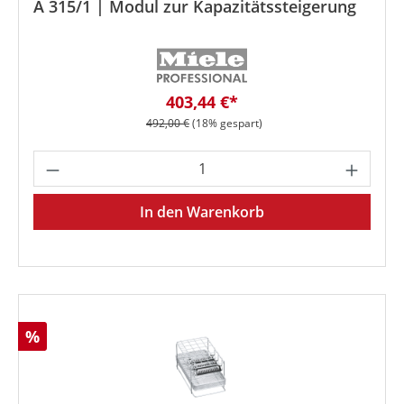
A 315/1 | Modul zur Kapazitätssteigerung
Verkaufspreis:
403,44 €*
Regulärer Preis:
492,00 €
(18% gespart)
Produkt Anzahl: Gib den gewünschten We
In den Warenkorb
Rabatt
%