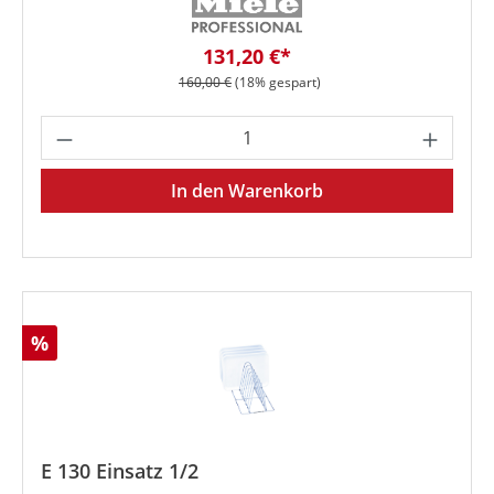
Verkaufspreis:
131,20 €*
Regulärer Preis:
160,00 €
(18% gespart)
Produkt Anzahl: Gib den gewünschten We
In den Warenkorb
Rabatt
%
E 130 Einsatz 1/2