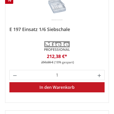
E 197 Einsatz 1/6 Siebschale
Verkaufspreis:
212,38 €*
Regulärer Preis:
259,00 €
(18% gespart)
Produkt Anzahl: Gib den gewünschten We
In den Warenkorb