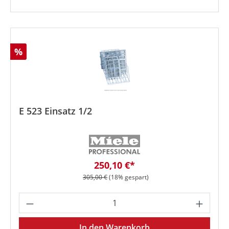
Rabatt
%
E 523 Einsatz 1/2
Verkaufspreis:
250,10 €*
Regulärer Preis:
305,00 €
(18% gespart)
Produkt Anzahl: Gib den gewünschten We
In den Warenkorb