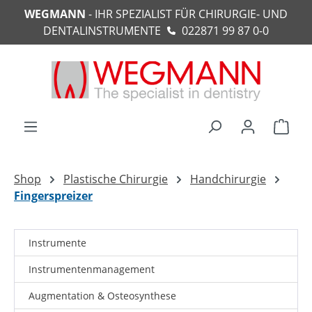
WEGMANN
- IHR SPEZIALIST FÜR CHIRURGIE- UND
alt springen
DENTALINSTRUMENTE
022871 99 87 0-0
Ware
Shop
Plastische Chirurgie
Handchirurgie
Fingerspreizer
Instrumente
Instrumentenmanagement
Augmentation & Osteosynthese