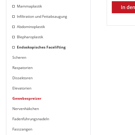
Mammaplastik
In de
Infiltration und Fettabsaugung
Abdominoplastik
Blepharoplastik
Endoskopisches Facelifting
Scheren
Raspatorien
Dissektoren
Elevatorien
Gewebespreizer
Nervenhäkchen
Fadenführungsnadeln
Fasszangen