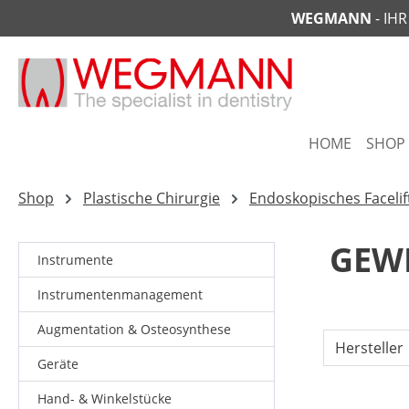
WEGMANN
- IH
springen
Zur Hauptnavigation springen
HOME
SHOP
Shop
Plastische Chirurgie
Endoskopisches Facelif
GEW
Instrumente
Instrumentenmanagement
Augmentation & Osteosynthese
Hersteller
Geräte
Hand- & Winkelstücke