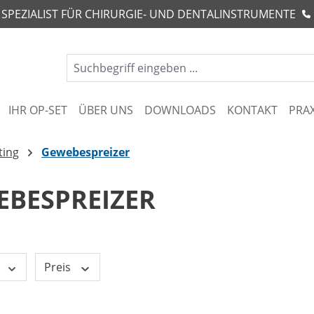
R SPEZIALIST FÜR CHIRURGIE- UND DENTALINSTRUMENTE
IHR OP-SET
ÜBER UNS
DOWNLOADS
KONTAKT
PRA
ting
Gewebespreizer
EBESPREIZER
Preis