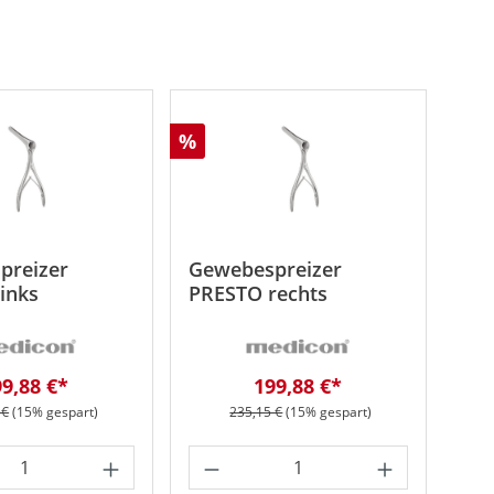
Rabatt
%
preizer
Gewebespreizer
inks
PRESTO rechts
rkaufspreis:
Verkaufspreis:
9,88 €*
199,88 €*
er Preis:
Regulärer Preis:
 €
(15% gespart)
235,15 €
(15% gespart)
t Anzahl: Gib den gewünschten Wert ein 
Produkt Anzahl: Gib den