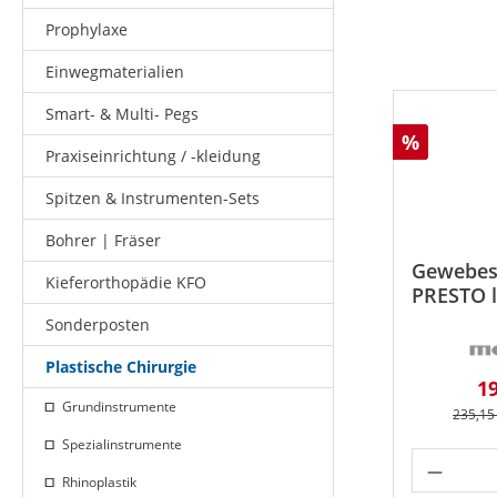
Prophylaxe
Einwegmaterialien
Smart- & Multi- Pegs
Rabatt
%
Praxiseinrichtung / -kleidung
Spitzen & Instrumenten-Sets
Bohrer | Fräser
Gewebes
Kieferorthopädie KFO
PRESTO l
Sonderposten
Plastische Chirurgie
Ve
19
Grundinstrumente
Regulär
235,15
Spezialinstrumente
Produk
Rhinoplastik