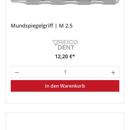
Mundspiegelgriff | M 2.5
Regulärer Preis:
12,20 €*
Produkt Anzahl: Gib den gewünschten We
In den Warenkorb