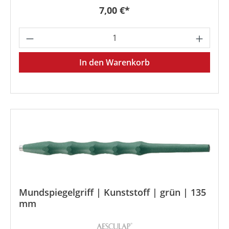
Regulärer Preis:
7,00 €*
Produkt Anzahl: Gib den gewünschten We
In den Warenkorb
Mundspiegelgriff | Kunststoff | grün | 135
mm