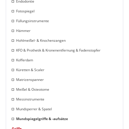
Endodontie
Fotospiegel
Füllungsinstrumente
Hämmer
Hohlmeißel- & Knochenzangen
KFO & Prothetik & Kronenentfernung & Fadenstopfer
Kofferdam
Küretten & Scaler
Matrizenspanner
Meißel & Osteotome
Messinstrumente
Mundsperrer & Spatel
Mundspiegelgriffe & -aufsätze
Griffe