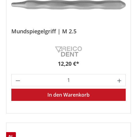
Mundspiegelgriff | M 2.5
Regulärer Preis:
12,20 €*
Produkt Anzahl: Gib den gewünschten We
In den Warenkorb
Rabatt