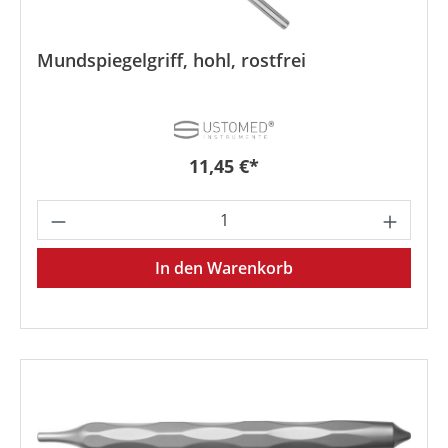
Mundspiegelgriff, hohl, rostfrei
Regulärer Preis:
11,45 €*
Produkt Anzahl: Gib den gewünschten We
In den Warenkorb