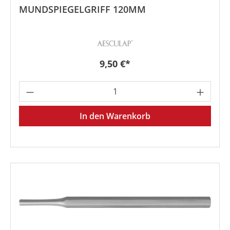
MUNDSPIEGELGRIFF 120MM
Regulärer Preis:
9,50 €*
Produkt Anzahl: Gib den gewünschten We
In den Warenkorb