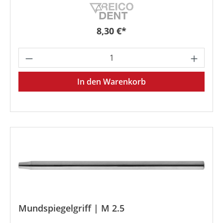
Regulärer Preis:
8,30 €*
Produkt Anzahl: Gib den gewünschten We
In den Warenkorb
Mundspiegelgriff | M 2.5