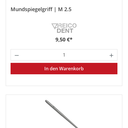
Mundspiegelgriff | M 2.5
Regulärer Preis:
9,50 €*
Produkt Anzahl: Gib den gewünschten We
In den Warenkorb