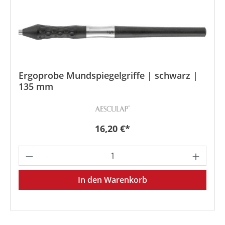
Ergoprobe Mundspiegelgriffe | schwarz |
135 mm
Regulärer Preis:
16,20 €*
Produkt Anzahl: Gib den gewünschten We
In den Warenkorb