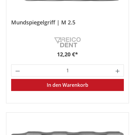
Mundspiegelgriff | M 2.5
Regulärer Preis:
12,20 €*
Produkt Anzahl: Gib den gewünschten We
In den Warenkorb