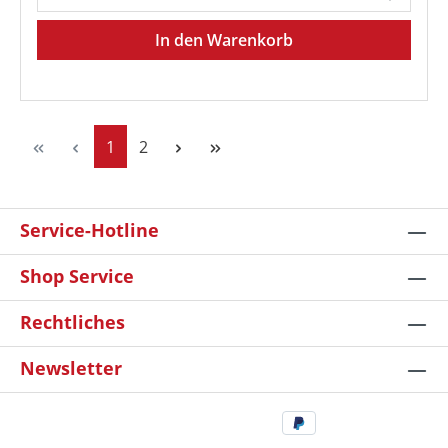
In den Warenkorb
Seite
Seite
1
2
Service-Hotline
Shop Service
Rechtliches
Newsletter