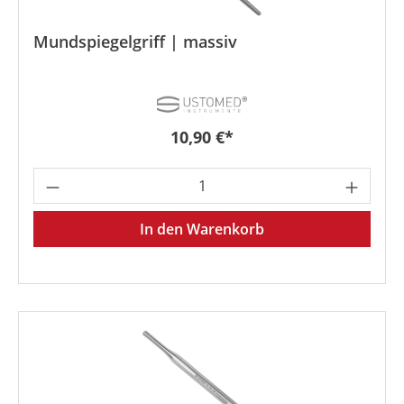
Mundspiegelgriff | massiv
Regulärer Preis:
10,90 €*
Produkt Anzahl: Gib den gewünschten We
In den Warenkorb