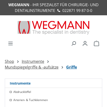
WEGMANN
- IHR SPEZIALIST FÜR CHIRURGIE- UND
alt springen
DENTALINSTRUMENTE
022871 99 87 0-0
Ware
Shop
Instrumente
Mundspiegelgriffe & -aufsätze
Griffe
Instrumente
Abdrucklöffel
Arterien- & Tuchklemmen