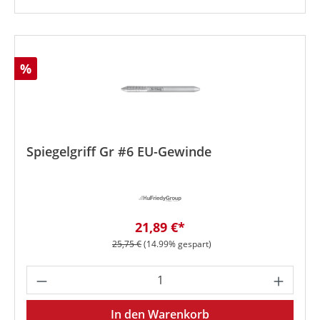
Rabatt
%
Spiegelgriff Gr #6 EU-Gewinde
Verkaufspreis:
21,89 €*
Regulärer Preis:
25,75 €
(14.99% gespart)
Produkt Anzahl: Gib den gewünschten We
In den Warenkorb