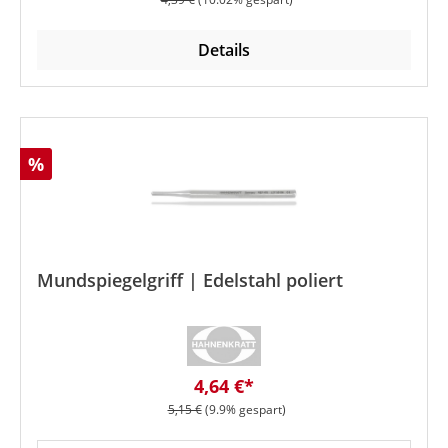
Details
Rabatt
%
Mundspiegelgriff | Edelstahl poliert
Verkaufspreis:
4,64 €*
Regulärer Preis:
5,15 €
(9.9% gespart)