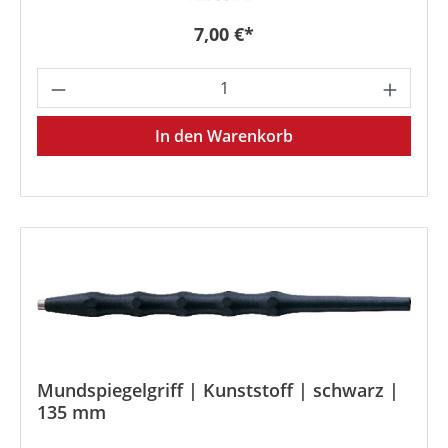
Regulärer Preis:
7,00 €*
Produkt Anzahl: Gib den gewünschten We
In den Warenkorb
Mundspiegelgriff | Kunststoff | schwarz |
135 mm