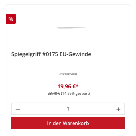
Rabatt
%
Spiegelgriff #0175 EU-Gewinde
Verkaufspreis:
19,96 €*
Regulärer Preis:
23,48 €
(14.99% gespart)
Produkt Anzahl: Gib den gewünschten We
In den Warenkorb