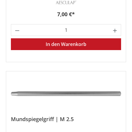
Regulärer Preis:
7,00 €*
Produkt Anzahl: Gib den gewünschten We
In den Warenkorb
Mundspiegelgriff | M 2.5