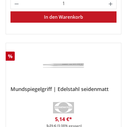
Produkt Anzahl: Gib den gewünschten We
In den Warenkorb
Rabatt
%
Mundspiegelgriff | Edelstahl seidenmatt
Verkaufspreis:
5,14 €*
Regulärer Preis:
5,71 €
(9.98% gespart)