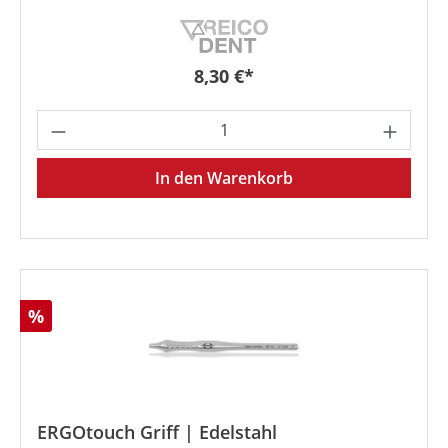
Regulärer Preis:
8,30 €*
Produkt Anzahl: Gib den gewünschten We
In den Warenkorb
Rabatt
%
ERGOtouch Griff | Edelstahl