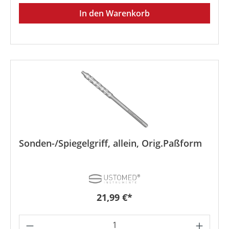
In den Warenkorb
Sonden-/Spiegelgriff, allein, Orig.Paßform
Regulärer Preis:
21,99 €*
Produkt Anzahl: Gib den gewünschten We