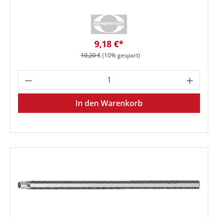
Verkaufspreis:
9,18 €*
Regulärer Preis:
10,20 €
(10% gespart)
Produkt Anzahl: Gib den gewünschten We
In den Warenkorb