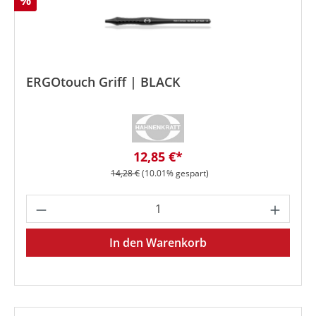
%
ERGOtouch Griff | BLACK
Verkaufspreis:
12,85 €*
Regulärer Preis:
14,28 €
(10.01% gespart)
Produkt Anzahl: Gib den gewünschten We
In den Warenkorb