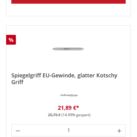
Rabatt
%
Spiegelgriff EU-Gewinde, glatter Kotschy
Griff
Verkaufspreis:
21,89 €*
Regulärer Preis:
25,75 €
(14.99% gespart)
Produkt Anzahl: Gib den gewünschten We