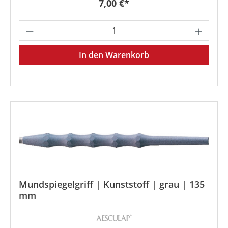
Regulärer Preis:
7,00 €*
Produkt Anzahl: Gib den gewünschten We
In den Warenkorb
Mundspiegelgriff | Kunststoff | grau | 135
mm