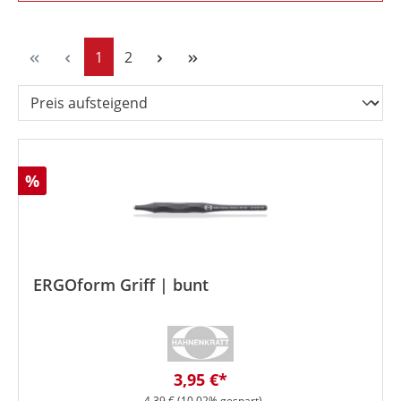
Seite
Seite
1
2
Rabatt
%
ERGOform Griff | bunt
Verkaufspreis:
3,95 €*
Regulärer Preis:
4,39 €
(10.02% gespart)