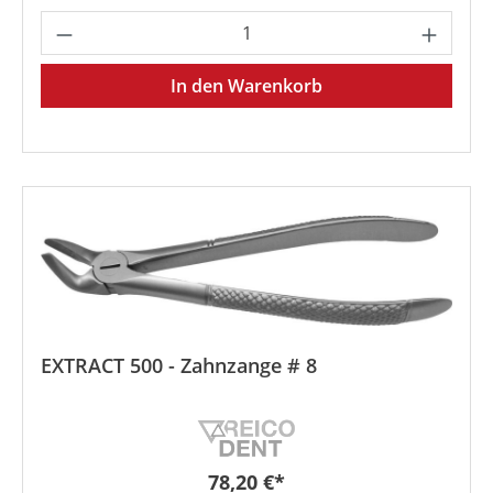
Produkt Anzahl: Gib den gewünschten We
In den Warenkorb
EXTRACT 500 - Zahnzange # 8
Regulärer Preis:
78,20 €*