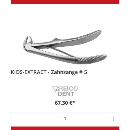
KIDS-EXTRACT - Zahnzange # 5
Regulärer Preis:
67,30 €*
Produkt Anzahl: Gib den gewünschten We