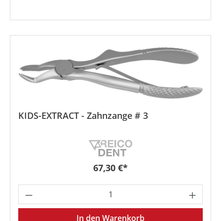
KIDS-EXTRACT - Zahnzange # 3
Regulärer Preis:
67,30 €*
Produkt Anzahl: Gib den gewünschten We
In den Warenkorb