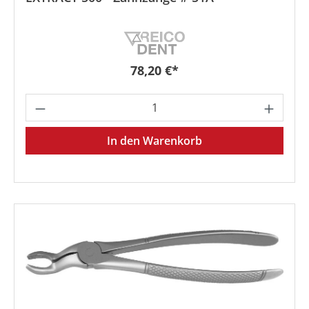
Regulärer Preis:
78,20 €*
Produkt Anzahl: Gib den gewünschten We
In den Warenkorb