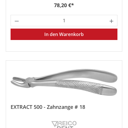
Regulärer Preis:
78,20 €*
Produkt Anzahl: Gib den gewünschten We
In den Warenkorb
EXTRACT 500 - Zahnzange # 18