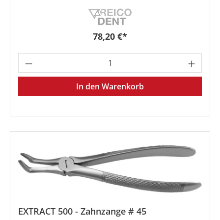
Regulärer Preis:
78,20 €*
Produkt Anzahl: Gib den gewünschten We
In den Warenkorb
EXTRACT 500 - Zahnzange # 45