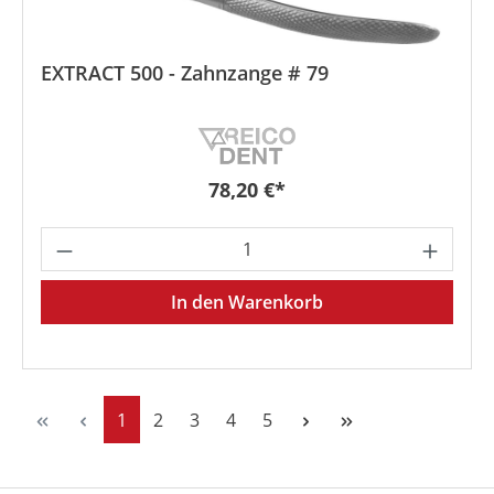
EXTRACT 500 - Zahnzange # 79
Regulärer Preis:
78,20 €*
Produkt Anzahl: Gib den gewünschten We
In den Warenkorb
Seite
Seite
Seite
Seite
Seite
1
2
3
4
5