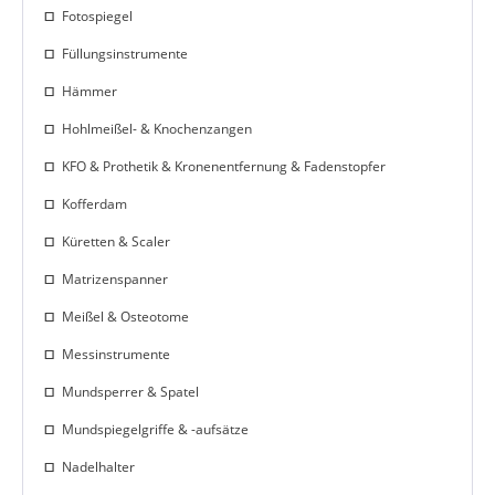
Fotospiegel
Füllungsinstrumente
Hämmer
Hohlmeißel- & Knochenzangen
KFO & Prothetik & Kronenentfernung & Fadenstopfer
Kofferdam
Küretten & Scaler
Matrizenspanner
Meißel & Osteotome
Messinstrumente
Mundsperrer & Spatel
Mundspiegelgriffe & -aufsätze
Nadelhalter