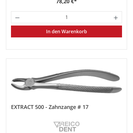
Regulärer Preis:
78,20 €*
Produkt Anzahl: Gib den gewünschten We
In den Warenkorb
EXTRACT 500 - Zahnzange # 17