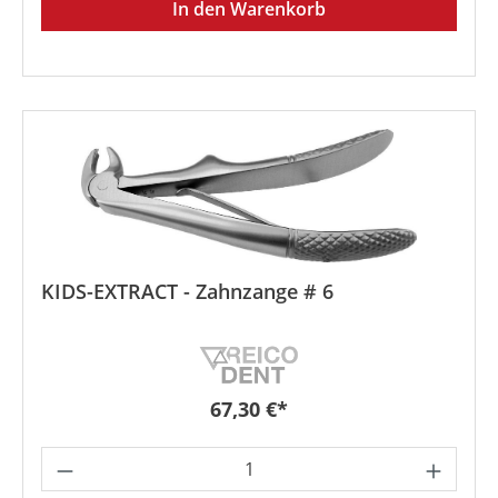
In den Warenkorb
KIDS-EXTRACT - Zahnzange # 6
Regulärer Preis:
67,30 €*
Produkt Anzahl: Gib den gewünschten We