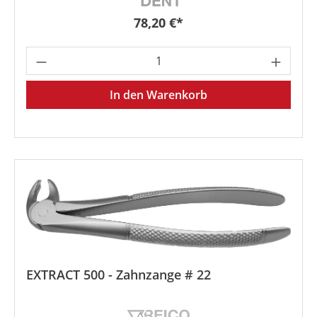
Regulärer Preis:
78,20 €*
Produkt Anzahl: Gib den gewünschten We
In den Warenkorb
EXTRACT 500 - Zahnzange # 22