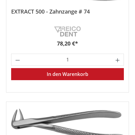
EXTRACT 500 - Zahnzange # 74
Regulärer Preis:
78,20 €*
Produkt Anzahl: Gib den gewünschten We
In den Warenkorb