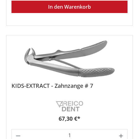
In den Warenkorb
KIDS-EXTRACT - Zahnzange # 7
Regulärer Preis:
67,30 €*
Produkt Anzahl: Gib den gewünschten We