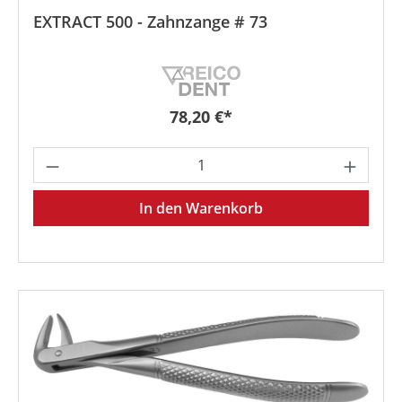
EXTRACT 500 - Zahnzange # 73
Regulärer Preis:
78,20 €*
Produkt Anzahl: Gib den gewünschten We
In den Warenkorb