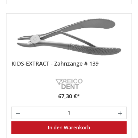
KIDS-EXTRACT - Zahnzange # 139
Regulärer Preis:
67,30 €*
Produkt Anzahl: Gib den gewünschten We
In den Warenkorb