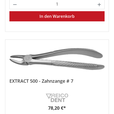
Produkt Anzahl: Gib den gewünschten We
In den Warenkorb
EXTRACT 500 - Zahnzange # 7
Regulärer Preis:
78,20 €*