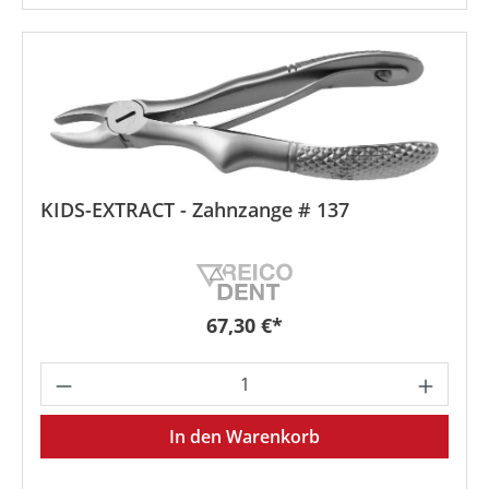
KIDS-EXTRACT - Zahnzange # 137
Regulärer Preis:
67,30 €*
Produkt Anzahl: Gib den gewünschten We
In den Warenkorb