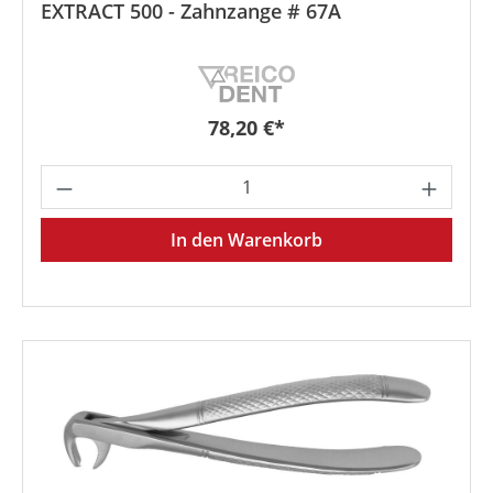
EXTRACT 500 - Zahnzange # 67A
Regulärer Preis:
78,20 €*
Produkt Anzahl: Gib den gewünschten We
In den Warenkorb