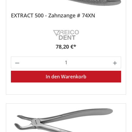
EXTRACT 500 - Zahnzange # 74XN
Regulärer Preis:
78,20 €*
Produkt Anzahl: Gib den gewünschten We
In den Warenkorb