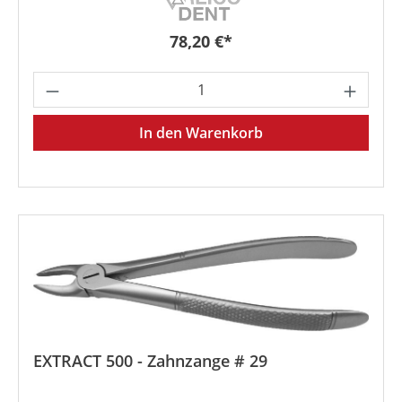
Regulärer Preis:
78,20 €*
Produkt Anzahl: Gib den gewünschten We
In den Warenkorb
EXTRACT 500 - Zahnzange # 29