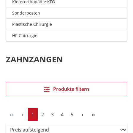
Kieferorthopädie KFO
Sonderposten
Plastische Chirurgie
HF-Chirurgie
ZAHNZANGEN
Produkte filtern
Seite
Seite
Seite
Seite
Seite
1
2
3
4
5