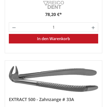
Regulärer Preis:
78,20 €*
Produkt Anzahl: Gib den gewünschten We
In den Warenkorb
EXTRACT 500 - Zahnzange # 33A