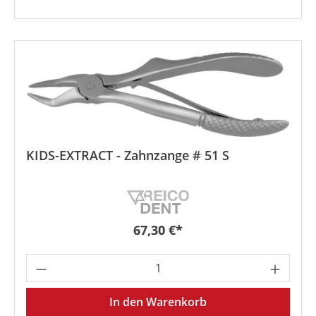
KIDS-EXTRACT - Zahnzange # 51 S
Regulärer Preis:
67,30 €*
Produkt Anzahl: Gib den gewünschten We
In den Warenkorb