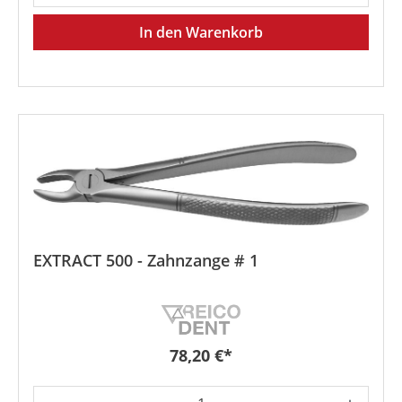
In den Warenkorb
EXTRACT 500 - Zahnzange # 1
Regulärer Preis:
78,20 €*
Produkt Anzahl: Gib den gewünschten We