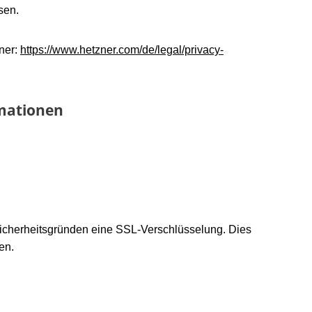
sen.
ner:
https://www.hetzner.com/de/legal/privacy-
rmationen
Sicherheitsgründen eine SSL-Verschlüsselung. Dies
en.