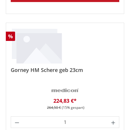
Rabatt
%
Gorney HM Schere geb 23cm
Verkaufspreis:
224,83 €*
Regulärer Preis:
264,50 €
(15% gespart)
Produkt Anzahl: Gib den gewünschten We