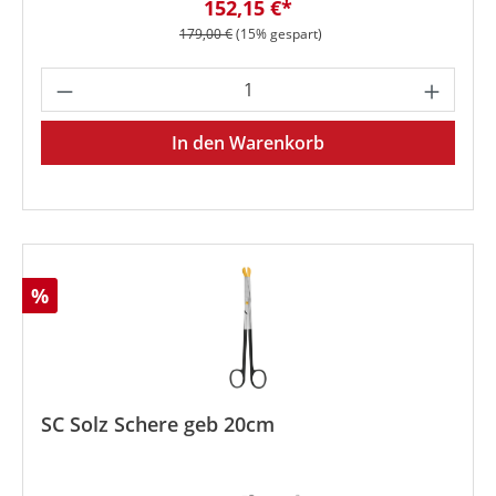
Verkaufspreis:
152,15 €*
Regulärer Preis:
179,00 €
(15% gespart)
Produkt Anzahl: Gib den gewünschten We
In den Warenkorb
Rabatt
%
SC Solz Schere geb 20cm