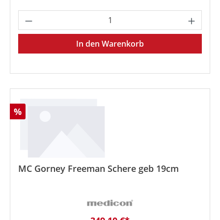
Produkt Anzahl: Gib den gewünschten We
In den Warenkorb
Rabatt
%
MC Gorney Freeman Schere geb 19cm