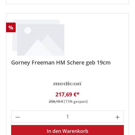
Rabatt
%
Gorney Freeman HM Schere geb 19cm
Verkaufspreis:
217,69 €*
Regulärer Preis:
256,10 €
(15% gespart)
Produkt Anzahl: Gib den gewünschten We
In den Warenkorb