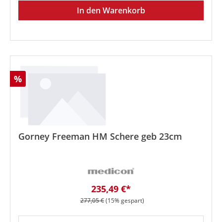
In den Warenkorb
Rabatt
%
Gorney Freeman HM Schere geb 23cm
Verkaufspreis:
235,49 €*
Regulärer Preis:
277,05 €
(15% gespart)