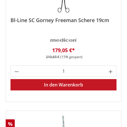
Bl-Line SC Gorney Freeman Schere 19cm
Verkaufspreis:
179,05 €*
Regulärer Preis:
210,65 €
(15% gespart)
Produkt Anzahl: Gib den gewünschten We
In den Warenkorb
Rabatt
%