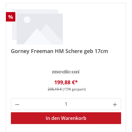
Rabatt
%
Gorney Freeman HM Schere geb 17cm
Verkaufspreis:
199,88 €*
Regulärer Preis:
235,15 €
(15% gespart)
Produkt Anzahl: Gib den gewünschten We
In den Warenkorb