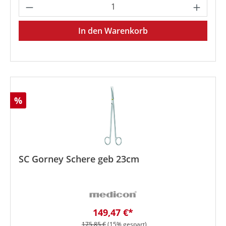
Produkt Anzahl: Gib den gewünschten We
In den Warenkorb
Rabatt
%
SC Gorney Schere geb 23cm
Verkaufspreis:
149,47 €*
Regulärer Preis:
175,85 €
(15% gespart)