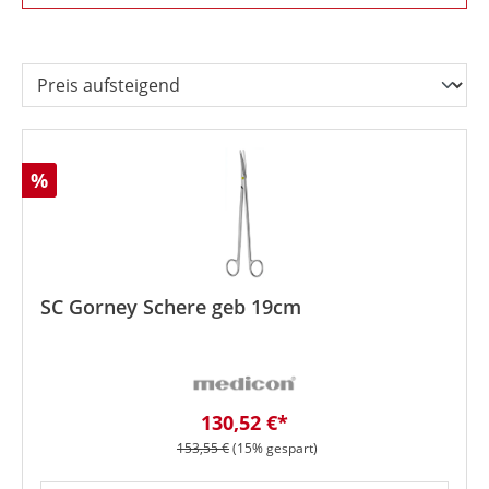
Rabatt
%
SC Gorney Schere geb 19cm
Verkaufspreis:
130,52 €*
Regulärer Preis:
153,55 €
(15% gespart)