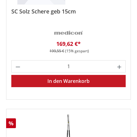
SC Solz Schere geb 15cm
Verkaufspreis:
169,62 €*
Regulärer Preis:
199,55 €
(15% gespart)
Produkt Anzahl: Gib den gewünschten We
In den Warenkorb
Rabatt
%