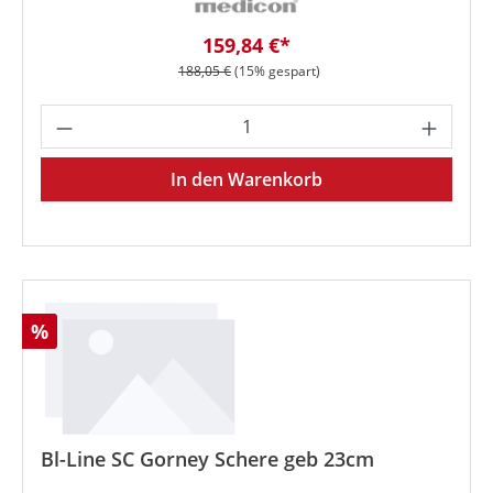
Verkaufspreis:
159,84 €*
Regulärer Preis:
188,05 €
(15% gespart)
Produkt Anzahl: Gib den gewünschten We
In den Warenkorb
Rabatt
%
Bl-Line SC Gorney Schere geb 23cm