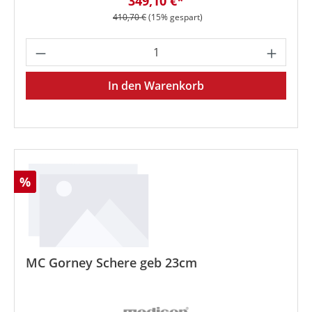
Verkaufspreis:
349,10 €*
Regulärer Preis:
410,70 €
(15% gespart)
Produkt Anzahl: Gib den gewünschten We
In den Warenkorb
Rabatt
%
MC Gorney Schere geb 23cm