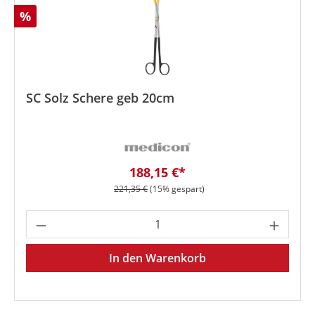
Rabatt
%
SC Solz Schere geb 20cm
Verkaufspreis:
188,15 €*
Regulärer Preis:
221,35 €
(15% gespart)
Produkt Anzahl: Gib den gewünschten We
In den Warenkorb