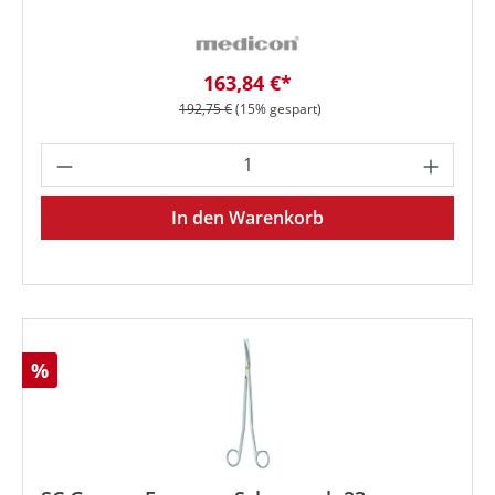
Verkaufspreis:
163,84 €*
Regulärer Preis:
192,75 €
(15% gespart)
Produkt Anzahl: Gib den gewünschten We
In den Warenkorb
Rabatt
%