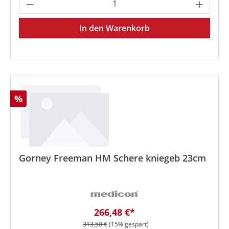
Produkt Anzahl: Gib den gewünschten We
In den Warenkorb
Rabatt
%
Gorney Freeman HM Schere kniegeb 23cm
Verkaufspreis:
266,48 €*
Regulärer Preis:
313,50 €
(15% gespart)