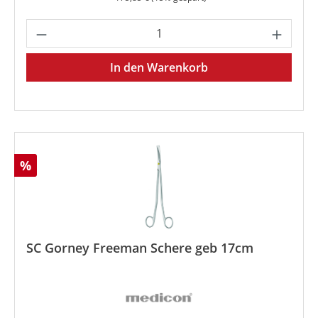
Produkt Anzahl: Gib den gewünschten We
In den Warenkorb
Rabatt
%
SC Gorney Freeman Schere geb 17cm