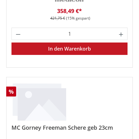
Verkaufspreis:
358,49 €*
Regulärer Preis:
421,75 €
(15% gespart)
Produkt Anzahl: Gib den gewünschten We
In den Warenkorb
Rabatt
%
MC Gorney Freeman Schere geb 23cm