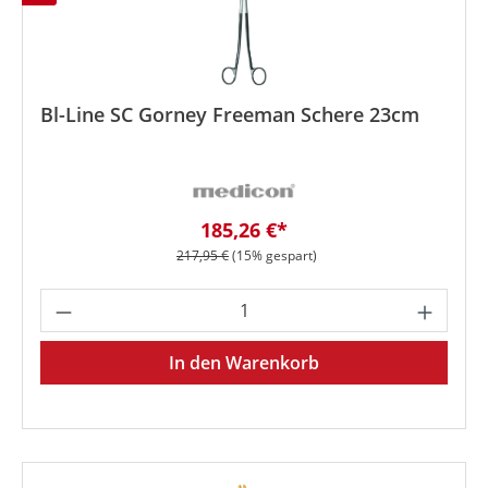
Bl-Line SC Gorney Freeman Schere 23cm
Verkaufspreis:
185,26 €*
Regulärer Preis:
217,95 €
(15% gespart)
Produkt Anzahl: Gib den gewünschten We
In den Warenkorb