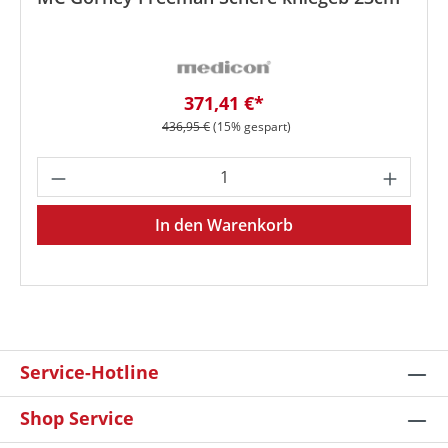
Verkaufspreis:
371,41 €*
Regulärer Preis:
436,95 €
(15% gespart)
Produkt Anzahl: Gib den gewünschten We
In den Warenkorb
Service-Hotline
Shop Service