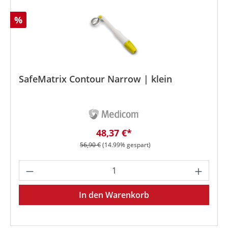
Rabatt
%
SafeMatrix Contour Narrow | klein
Verkaufspreis:
48,37 €*
Regulärer Preis:
56,90 €
(14.99% gespart)
Produkt Anzahl: Gib den gewünschten We
In den Warenkorb