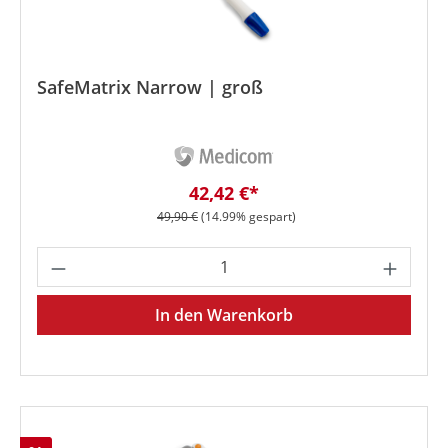
SafeMatrix Narrow | groß
Verkaufspreis:
42,42 €*
Regulärer Preis:
49,90 €
(14.99% gespart)
Produkt Anzahl: Gib den gewünschten We
In den Warenkorb