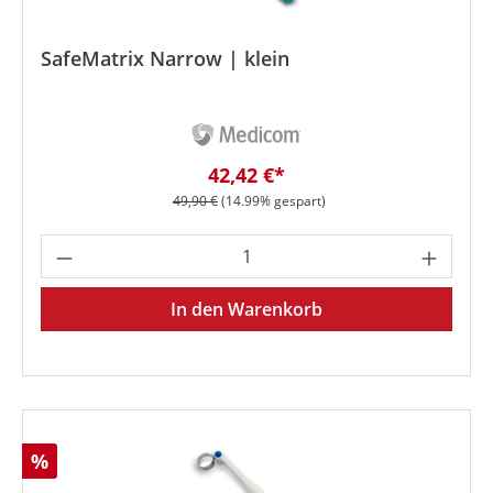
SafeMatrix Narrow | klein
Verkaufspreis:
42,42 €*
Regulärer Preis:
49,90 €
(14.99% gespart)
Produkt Anzahl: Gib den gewünschten We
In den Warenkorb
Rabatt
%