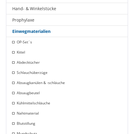
Hand- & Winkelstücke
Prophylaxe
Einwegmaterialien
OP-Set´s
Kittel
Abdecktücher
Schlauchüberzüge
Absaugkanülen & -schläuche
Absaugbeutel
Kühlmittelschläuche
Nahtmaterial
Blutstillung
Mundschutz