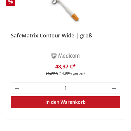
Rabatt
%
SafeMatrix Contour Wide | groß
Verkaufspreis:
48,37 €*
Regulärer Preis:
56,90 €
(14.99% gespart)
Produkt Anzahl: Gib den gewünschten We
In den Warenkorb