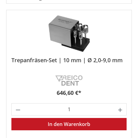
Trepanfräsen-Set | 10 mm | Ø 2,0-9,0 mm
Regulärer Preis:
646,60 €*
Produkt Anzahl: Gib den gewünschten We
In den Warenkorb