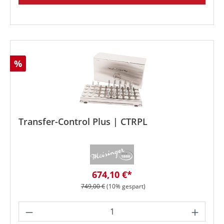
Rabatt
%
Transfer-Control Plus | CTRPL
Verkaufspreis:
674,10 €*
Regulärer Preis:
749,00 €
(10% gespart)
Produkt Anzahl: Gib den gewünschten We