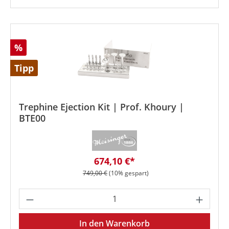
Rabatt
%
Tipp
Trephine Ejection Kit | Prof. Khoury |
BTE00
Verkaufspreis:
674,10 €*
Regulärer Preis:
749,00 €
(10% gespart)
Produkt Anzahl: Gib den gewünschten We
In den Warenkorb