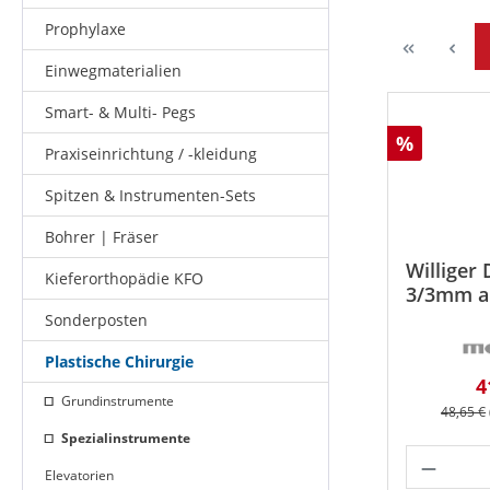
Prophylaxe
Einwegmaterialien
Smart- & Multi- Pegs
Rabatt
%
Praxiseinrichtung / -kleidung
Spitzen & Instrumenten-Sets
Bohrer | Fräser
Williger 
Kieferorthopädie KFO
3/3mm a
Sonderposten
Plastische Chirurgie
V
4
Grundinstrumente
Reguläre
48,65 €
Spezialinstrumente
Produk
Elevatorien