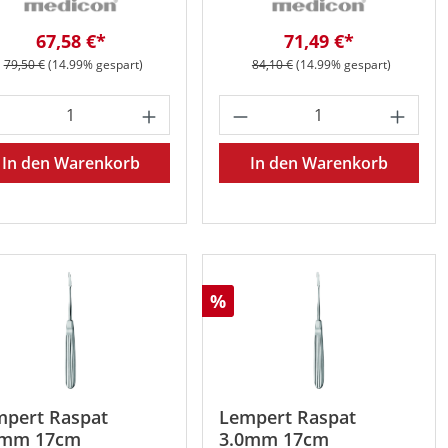
Verkaufspreis:
Verkaufspreis:
67,58 €*
71,49 €*
Regulärer Preis:
Regulärer Preis:
79,50 €
(14.99% gespart)
84,10 €
(14.99% gespart)
oder benutze die Schaltflächen um die 
 gewünschten Wert ein oder benutze die 
odukt Anzahl: Gib den gewünschten Wert 
Produkt Anzahl: Gib
In den Warenkorb
In den Warenkorb
att
Rabatt
%
mpert Raspat
Lempert Raspat
0mm 17cm
3.0mm 17cm