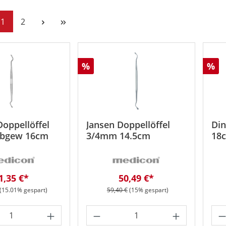
Seite
Seite
1
2
Rabatt
Rab
%
%
Doppellöffel
Jansen Doppellöffel
Din
bgew 16cm
3/4mm 14.5cm
18
erkaufspreis:
Verkaufspreis:
1,35 €*
50,49 €*
r Preis:
Regulärer Preis:
(15.01% gespart)
59,40 €
(15% gespart)
t Anzahl: Gib den gewünschten Wert ein 
Produkt Anzahl: Gib den
Pr