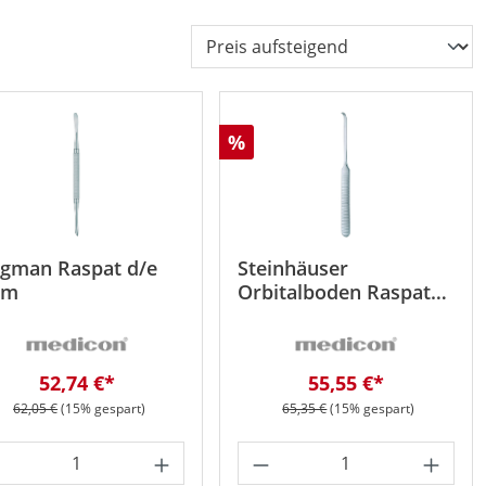
att
Rabatt
%
gman Raspat d/e
Steinhäuser
cm
Orbitalboden Raspat
16cm
Verkaufspreis:
Verkaufspreis:
52,74 €*
55,55 €*
Regulärer Preis:
Regulärer Preis:
62,05 €
(15% gespart)
65,35 €
(15% gespart)
oder benutze die Schaltflächen um die 
 gewünschten Wert ein oder benutze die 
odukt Anzahl: Gib den gewünschten Wert 
Produkt Anzahl: Gib