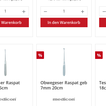
t Anzahl: Gib den gewünschten Wert ein 
Produkt Anzahl: Gib den
Pr
n Warenkorb
In den Warenkorb
Rabatt
Rab
%
%
er Raspat
Obwegeser Raspat geb
Tes
5cm
7mm 20cm
18c