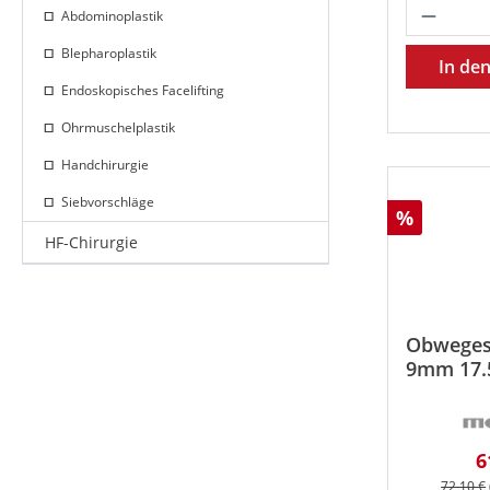
Produk
Abdominoplastik
Blepharoplastik
In de
Endoskopisches Facelifting
Ohrmuschelplastik
Handchirurgie
Siebvorschläge
Rabatt
%
HF-Chirurgie
Obweges
9mm 17.
V
6
Reguläre
72,10 €