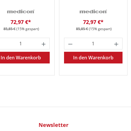
Verkaufspreis:
Verkaufspreis:
72,97 €*
72,97 €*
Regulärer Preis:
Regulärer Preis:
85,85 €
(15% gespart)
85,85 €
(15% gespart)
oder benutze die Schaltflächen um die 
 gewünschten Wert ein oder benutze die 
odukt Anzahl: Gib den gewünschten Wert 
Produkt Anzahl: Gib
In den Warenkorb
In den Warenkorb
Newsletter