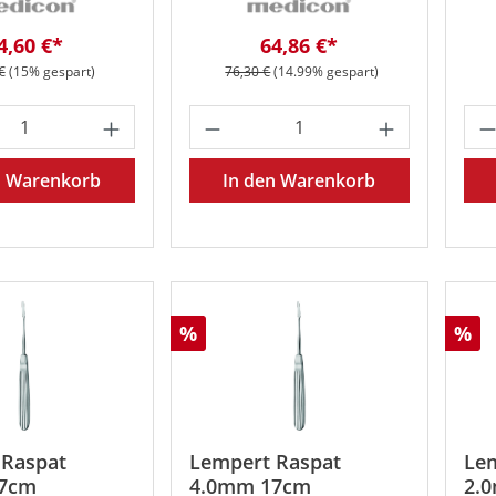
erkaufspreis:
Verkaufspreis:
4,60 €*
64,86 €*
rer Preis:
Regulärer Preis:
€
(15% gespart)
76,30 €
(14.99% gespart)
t Anzahl: Gib den gewünschten Wert ein 
Produkt Anzahl: Gib den
Pr
n Warenkorb
In den Warenkorb
Rabatt
Rab
%
%
 Raspat
Lempert Raspat
Le
7cm
4.0mm 17cm
2.