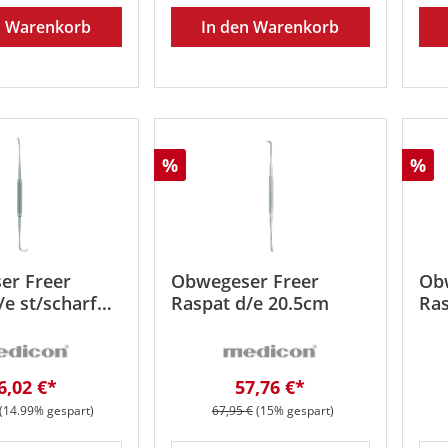
n Warenkorb
In den Warenkorb
Rabatt
Rab
%
%
er Freer
Obwegeser Freer
Ob
/e st/scharf
Raspat d/e 20.5cm
Ras
erkaufspreis:
Verkaufspreis:
6,02 €*
57,76 €*
r Preis:
Regulärer Preis:
(14.99% gespart)
67,95 €
(15% gespart)