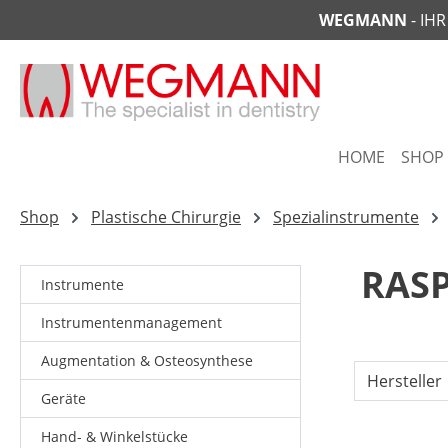
WEGMANN
- IH
springen
Zur Hauptnavigation springen
HOME
SHOP
Shop
Plastische Chirurgie
Spezialinstrumente
RAS
Instrumente
Instrumentenmanagement
Augmentation & Osteosynthese
Hersteller
Geräte
Hand- & Winkelstücke