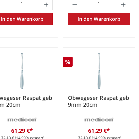
oder benutze die Schaltflächen um die 
 gewünschten Wert ein oder benutze die 
odukt Anzahl: Gib den gewünschten Wert 
Produkt Anzahl: Gib
In den Warenkorb
In den Warenkorb
att
Rabatt
%
wegeser Raspat geb
Obwegeser Raspat geb
m 20cm
9mm 20cm
Verkaufspreis:
Verkaufspreis:
61,29 €*
61,29 €*
Regulärer Preis:
Regulärer Preis:
72,10 €
(14.99% gespart)
72,10 €
(14.99% gespart)