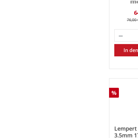
V
6
Regulä
76,00 
Produk
In de
Rabatt
%
Lempert
3.5mm 1