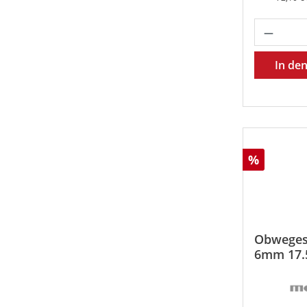
Produk
In de
Rabatt
%
Obweges
6mm 17.