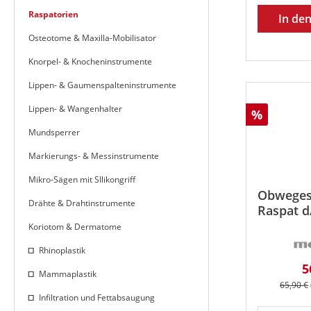
Raspatorien
In de
Osteotome & Maxilla-Mobilisator
Knorpel- & Knocheninstrumente
Lippen- & Gaumenspalteninstrumente
Lippen- & Wangenhalter
Rabatt
%
Mundsperrer
Markierungs- & Messinstrumente
Mikro-Sägen mit SIlikongriff
Obweges
Drähte & Drahtinstrumente
Raspat d
21cm
Koriotom & Dermatome
Rhinoplastik
V
5
Mammaplastik
Reguläre
65,90 €
Infiltration und Fettabsaugung