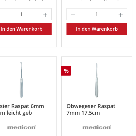
oder benutze die Schaltflächen um die 
 gewünschten Wert ein oder benutze die 
odukt Anzahl: Gib den gewünschten Wert 
Produkt Anzahl: Gib
In den Warenkorb
In den Warenkorb
att
Rabatt
%
sier Raspat 6mm
Obwegeser Raspat
m leicht geb
7mm 17.5cm