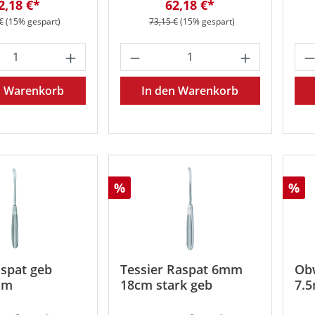
erkaufspreis:
Verkaufspreis:
2,18 €*
62,18 €*
rer Preis:
Regulärer Preis:
€
(15% gespart)
73,15 €
(15% gespart)
t Anzahl: Gib den gewünschten Wert ein 
Produkt Anzahl: Gib den
Pr
n Warenkorb
In den Warenkorb
Rabatt
Rab
%
%
aspat geb
Tessier Raspat 6mm
Ob
cm
18cm stark geb
7.