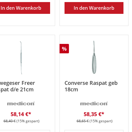
In den Warenkorb
In den Warenkorb
att
Rabatt
%
wegeser Freer
Converse Raspat geb
pat d/e 21cm
18cm
Verkaufspreis:
Verkaufspreis:
58,14 €*
58,35 €*
Regulärer Preis:
Regulärer Preis:
68,40 €
(15% gespart)
68,65 €
(15% gespart)