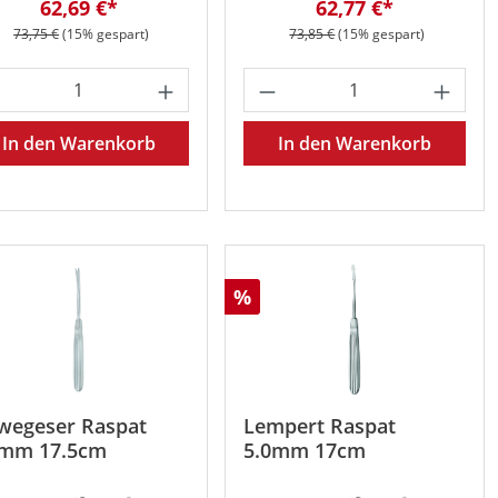
Verkaufspreis:
Verkaufspreis:
62,69 €*
62,77 €*
Regulärer Preis:
Regulärer Preis:
73,75 €
(15% gespart)
73,85 €
(15% gespart)
oder benutze die Schaltflächen um die 
 gewünschten Wert ein oder benutze die 
odukt Anzahl: Gib den gewünschten Wert 
Produkt Anzahl: Gib
In den Warenkorb
In den Warenkorb
att
Rabatt
%
wegeser Raspat
Lempert Raspat
5mm 17.5cm
5.0mm 17cm