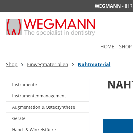
WEGMANN
- IH
springen
Zur Hauptnavigation springen
HOME
SHOP
Shop
Einwegmaterialien
Nahtmaterial
NAH
Instrumente
Instrumentenmanagement
Augmentation & Osteosynthese
Geräte
Hand- & Winkelstücke