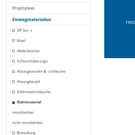
Prophylaxe
Einwegmaterialien
res
OP-Set´s
Kittel
Abdecktücher
Schlauchüberzüge
Absaugkanülen & -schläuche
Absaugbeutel
Kühlmittelschläuche
Nahtmaterial
resorbierbar
nicht resorbierbar
Blutstillung