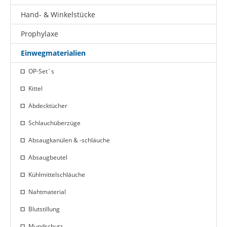
Hand- & Winkelstücke
Prophylaxe
Einwegmaterialien
OP-Set´s
Kittel
Abdecktücher
Schlauchüberzüge
Absaugkanülen & -schläuche
Absaugbeutel
Kühlmittelschläuche
Nahtmaterial
Blutstillung
Mundschutz