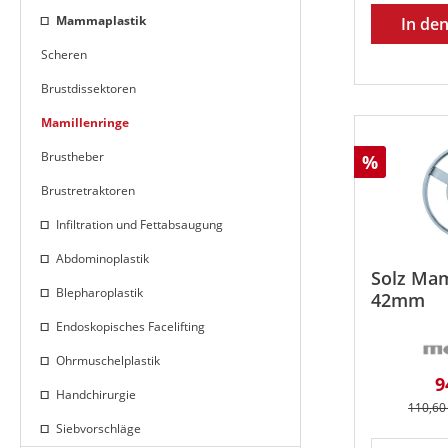
Mammaplastik
In de
Scheren
Brustdissektoren
Mamillenringe
Brustheber
Rabatt
%
Brustretraktoren
Infiltration und Fettabsaugung
Abdominoplastik
Solz Mam
Blepharoplastik
42mm
Endoskopisches Facelifting
Ohrmuschelplastik
V
9
Handchirurgie
Regulär
110,60
Siebvorschläge