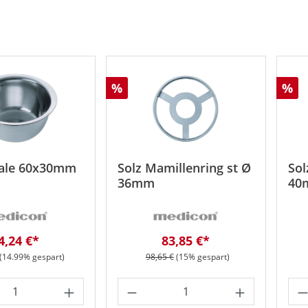
Rabatt
Rab
%
%
ale 60x30mm
Solz Mamillenring st Ø
Sol
36mm
40
erkaufspreis:
Verkaufspreis:
4,24 €*
83,85 €*
r Preis:
Regulärer Preis:
(14.99% gespart)
98,65 €
(15% gespart)
t Anzahl: Gib den gewünschten Wert ein 
Produkt Anzahl: Gib den
Pr