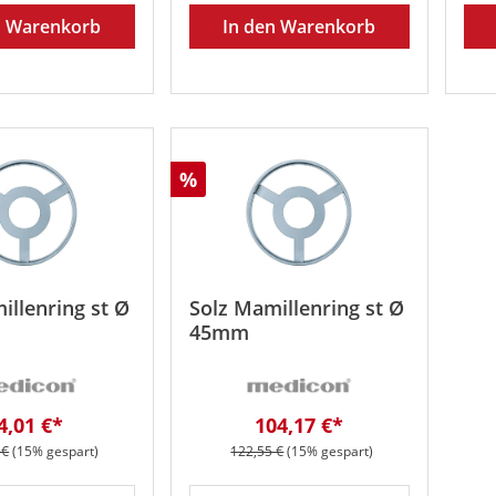
n Warenkorb
In den Warenkorb
Rabatt
%
illenring st Ø
Solz Mamillenring st Ø
45mm
erkaufspreis:
Verkaufspreis:
4,01 €*
104,17 €*
er Preis:
Regulärer Preis:
 €
(15% gespart)
122,55 €
(15% gespart)