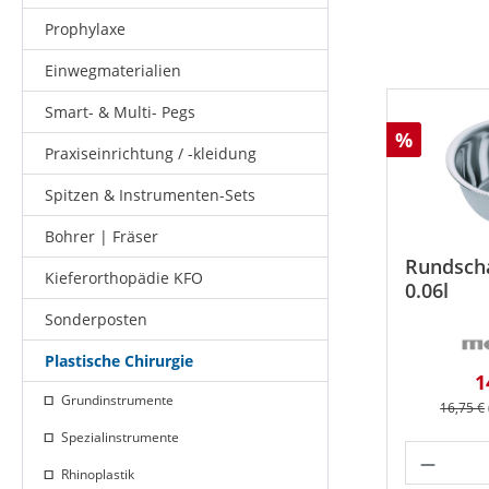
Prophylaxe
Einwegmaterialien
Smart- & Multi- Pegs
Rabatt
%
Praxiseinrichtung / -kleidung
Spitzen & Instrumenten-Sets
Bohrer | Fräser
Rundsch
Kieferorthopädie KFO
0.06l
Sonderposten
Plastische Chirurgie
V
1
Grundinstrumente
Reguläre
16,75 €
Spezialinstrumente
Produk
Rhinoplastik