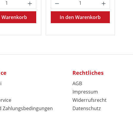
t Anzahl: Gib den gewünschten Wert ein 
Produkt Anzahl: Gib den
n Warenkorb
In den Warenkorb
ice
Rechtliches
i
AGB
Impressum
rvice
Widerrufsrecht
d Zahlungsbedingungen
Datenschutz