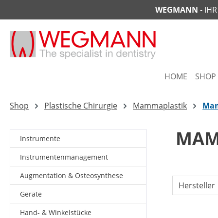
WEGMANN
- IH
springen
Zur Hauptnavigation springen
HOME
SHOP
Shop
Plastische Chirurgie
Mammaplastik
Mam
MAM
Instrumente
Instrumentenmanagement
Augmentation & Osteosynthese
Hersteller
Geräte
Hand- & Winkelstücke