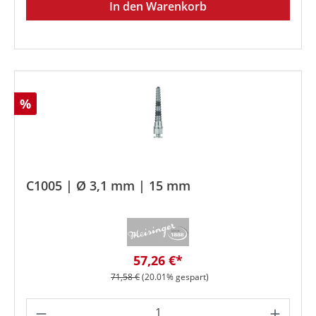
In den Warenkorb
Rabatt
%
C1005 | Ø 3,1 mm | 15 mm
Verkaufspreis:
57,26 €*
Regulärer Preis:
71,58 €
(20.01% gespart)
Produkt Anzahl: Gib den gewünschten We