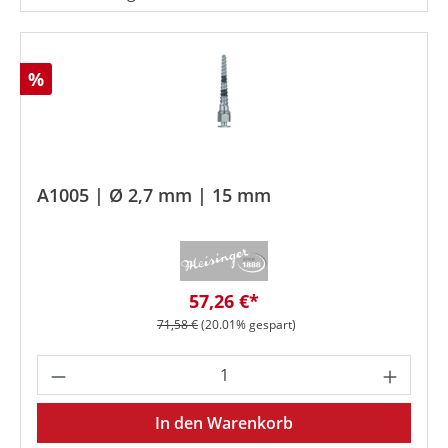
Rabatt
%
A1005 | Ø 2,7 mm | 15 mm
Verkaufspreis:
57,26 €*
Regulärer Preis:
71,58 €
(20.01% gespart)
Produkt Anzahl: Gib den gewünschten We
In den Warenkorb