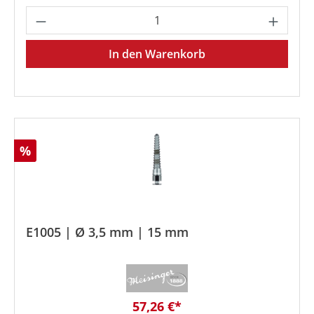
Produkt Anzahl: Gib den gewünschten We
In den Warenkorb
Rabatt
%
E1005 | Ø 3,5 mm | 15 mm
Verkaufspreis:
57,26 €*