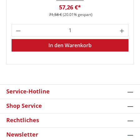
Verkaufspreis:
57,26 €*
Regulärer Preis:
71,58 €
(20.01% gespart)
Produkt Anzahl: Gib den gewünschten We
In den Warenkorb
Service-Hotline
Shop Service
Rechtliches
Newsletter