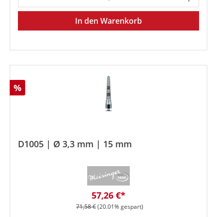
In den Warenkorb
Rabatt
%
D1005 | Ø 3,3 mm | 15 mm
Verkaufspreis:
57,26 €*
Regulärer Preis:
71,58 €
(20.01% gespart)