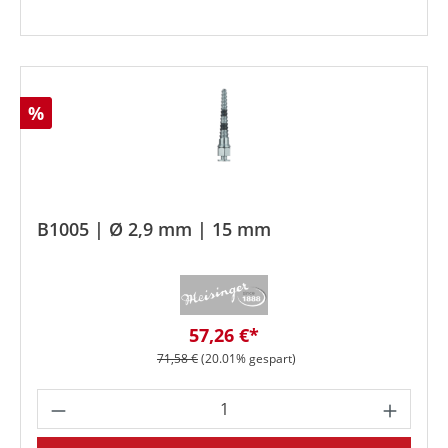
Rabatt
%
B1005 | Ø 2,9 mm | 15 mm
Verkaufspreis:
57,26 €*
Regulärer Preis:
71,58 €
(20.01% gespart)
Produkt Anzahl: Gib den gewünschten We