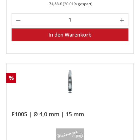
Regulärer Preis:
71,58 €
(20.01% gespart)
Produkt Anzahl: Gib den gewünschten We
In den Warenkorb
Rabatt
%
F1005 | Ø 4,0 mm | 15 mm