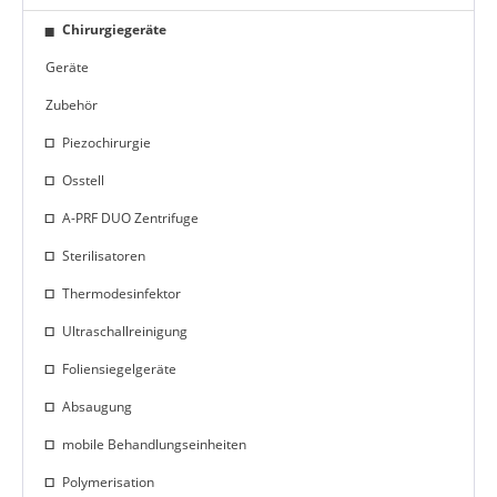
Chirurgiegeräte
Geräte
Zubehör
Piezochirurgie
Osstell
A-PRF DUO Zentrifuge
Sterilisatoren
Thermodesinfektor
Ultraschallreinigung
Foliensiegelgeräte
Absaugung
mobile Behandlungseinheiten
Polymerisation