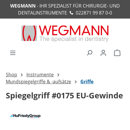
WEGMANN
- IHR SPEZIALIST FÜR CHIRURGIE- UND
alt springen
DENTALINSTRUMENTE
022871 99 87 0-0
Ware
Shop
Instrumente
Mundspiegelgriffe & -aufsätze
Griffe
Spiegelgriff #0175 EU-Gewinde