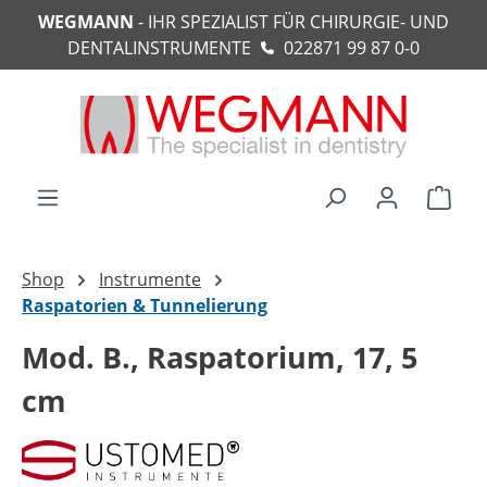
WEGMANN
- IHR SPEZIALIST FÜR CHIRURGIE- UND
alt springen
DENTALINSTRUMENTE
022871 99 87 0-0
Ware
Shop
Instrumente
Raspatorien & Tunnelierung
Mod. B., Raspatorium, 17, 5
cm