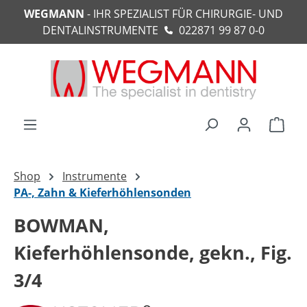
WEGMANN
- IHR SPEZIALIST FÜR CHIRURGIE- UND
alt springen
DENTALINSTRUMENTE
022871 99 87 0-0
Ware
Shop
Instrumente
PA-, Zahn & Kieferhöhlensonden
BOWMAN,
Kieferhöhlensonde, gekn., Fig.
3/4