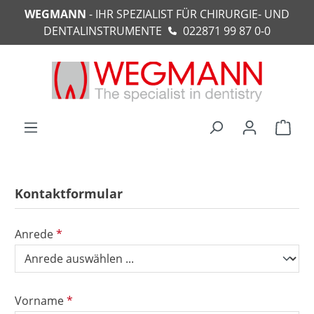
WEGMANN
- IHR SPEZIALIST FÜR CHIRURGIE- UND
alt springen
DENTALINSTRUMENTE
022871 99 87 0-0
Ware
Kontaktformular
Anrede
*
Vorname
*