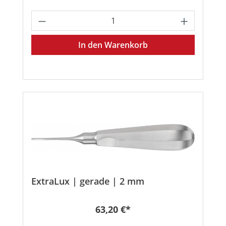
Produkt Anzahl: Gib den gewünschten
In den Warenkorb
ExtraLux | gerade | 2 mm
Regulärer Preis:
63,20 €*