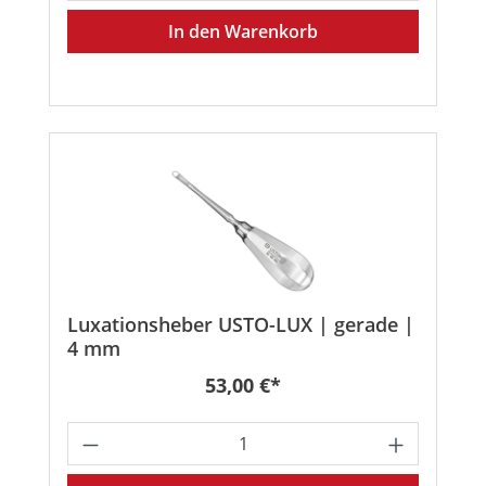
In den Warenkorb
Luxationsheber USTO-LUX | gerade |
4 mm
Regulärer Preis:
53,00 €*
Produkt Anzahl: Gib den gewünschten