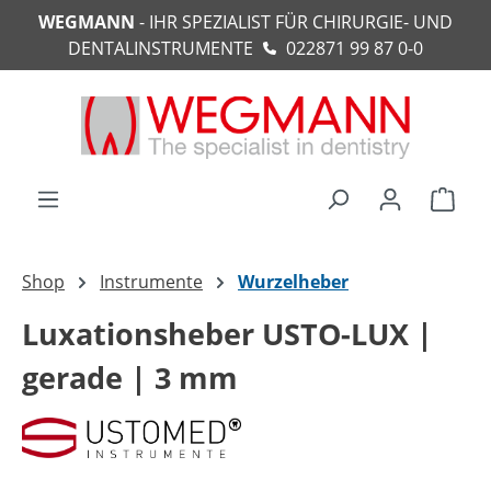
WEGMANN
- IHR SPEZIALIST FÜR CHIRURGIE- UND
alt springen
DENTALINSTRUMENTE
022871 99 87 0-0
Ware
Shop
Instrumente
Wurzelheber
Luxationsheber USTO-LUX |
gerade | 3 mm