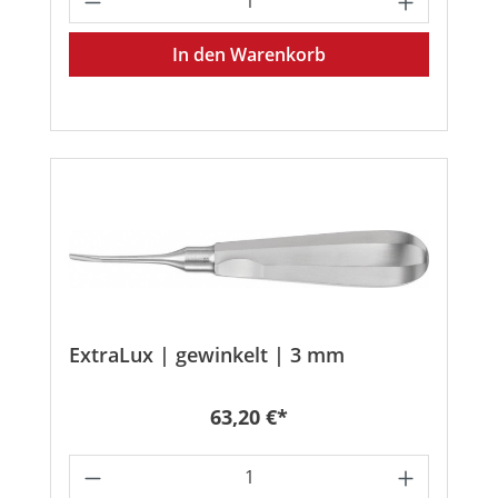
In den Warenkorb
ExtraLux | gewinkelt | 3 mm
Regulärer Preis:
63,20 €*
Produkt Anzahl: Gib den gewünschten