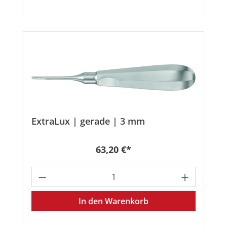
ExtraLux | gerade | 3 mm
Regulärer Preis:
63,20 €*
Produkt Anzahl: Gib den gewünschten
In den Warenkorb