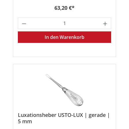
Regulärer Preis:
63,20 €*
Produkt Anzahl: Gib den gewünschten
In den Warenkorb
Luxationsheber USTO-LUX | gerade |
5 mm