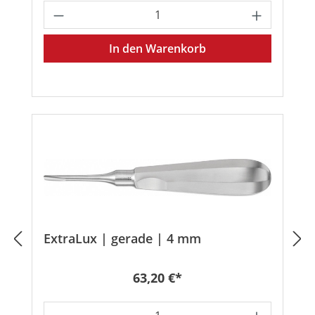
Produkt Anzahl: Gib den gewünschten
In den Warenkorb
ExtraLux | gerade | 4 mm
Regulärer Preis:
63,20 €*
Produkt Anzahl: Gib den gewünschten