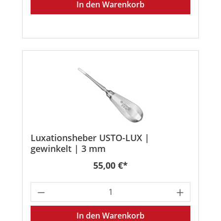
In den Warenkorb
Luxationsheber USTO-LUX |
gewinkelt | 3 mm
Regulärer Preis:
55,00 €*
Produkt Anzahl: Gib den gewünschten
In den Warenkorb