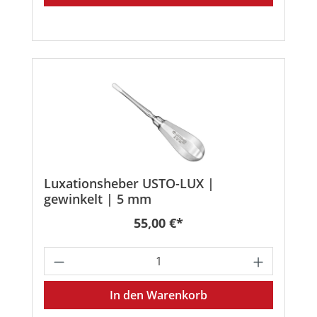
Luxationsheber USTO-LUX |
gewinkelt | 5 mm
Regulärer Preis:
55,00 €*
Produkt Anzahl: Gib den gewünschten
In den Warenkorb