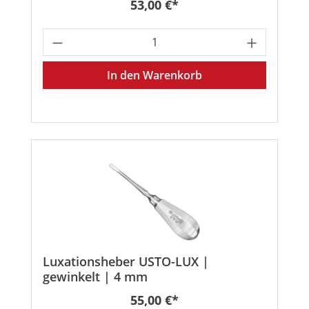
Regulärer Preis:
53,00 €*
Produkt Anzahl: Gib den gewünschten
In den Warenkorb
Luxationsheber USTO-LUX |
gewinkelt | 4 mm
Regulärer Preis:
55,00 €*