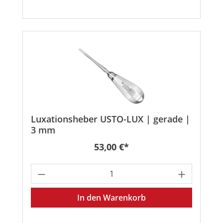
Luxationsheber USTO-LUX | gerade |
3 mm
Regulärer Preis:
53,00 €*
Produkt Anzahl: Gib den gewünschten
In den Warenkorb