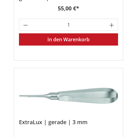
Regulärer Preis:
55,00 €*
Produkt Anzahl: Gib den gewünschten
In den Warenkorb
ExtraLux | gerade | 3 mm