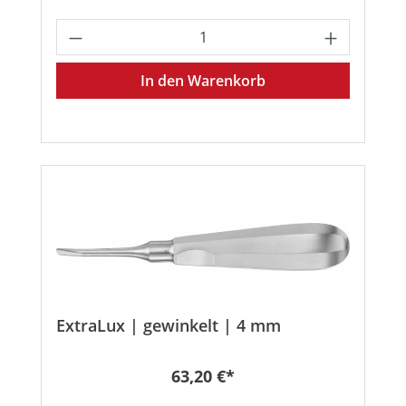
Produkt Anzahl: Gib den gewünschten
In den Warenkorb
ExtraLux | gewinkelt | 4 mm
Regulärer Preis:
63,20 €*