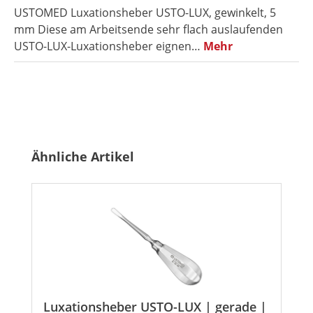
USTOMED Luxationsheber USTO-LUX, gewinkelt, 5
mm Diese am Arbeitsende sehr flach auslaufenden
USTO-LUX-Luxationsheber eignen…
Mehr
Produktgalerie überspringen
Ähnliche Artikel
Luxationsheber USTO-LUX | gerade |