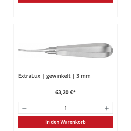
ExtraLux | gewinkelt | 3 mm
Regulärer Preis:
63,20 €*
Produkt Anzahl: Gib den gewünschten
In den Warenkorb