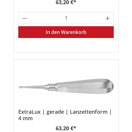
Regulärer Preis:
63,20 €*
Produkt Anzahl: Gib den gewünschten
In den Warenkorb
ExtraLux | gerade | Lanzettenform |
4 mm
Regulärer Preis:
63,20 €*