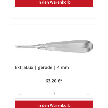
In den Warenkorb
ExtraLux | gerade | 4 mm
Regulärer Preis:
63,20 €*
Produkt Anzahl: Gib den gewünschten
In den Warenkorb