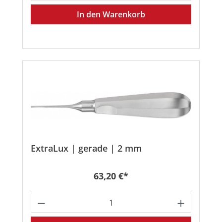
In den Warenkorb
ExtraLux | gerade | 2 mm
Regulärer Preis:
63,20 €*
Produkt Anzahl: Gib den gewünschten