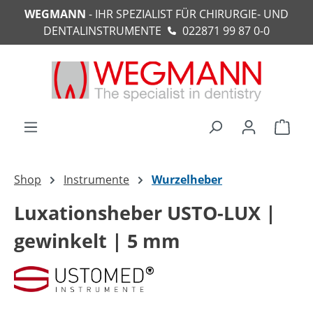
WEGMANN
- IHR SPEZIALIST FÜR CHIRURGIE- UND
alt springen
DENTALINSTRUMENTE
022871 99 87 0-0
Ware
Shop
Instrumente
Wurzelheber
Luxationsheber USTO-LUX |
gewinkelt | 5 mm