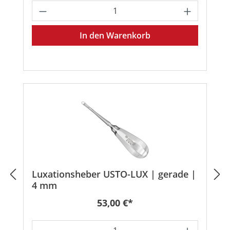
Produkt Anzahl: Gib den gewünschten
In den Warenkorb
Luxationsheber USTO-LUX | gerade |
4 mm
Regulärer Preis:
53,00 €*
Produkt Anzahl: Gib den gewünschten