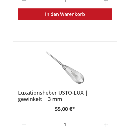
In den Warenkorb
Luxationsheber USTO-LUX |
gewinkelt | 3 mm
Regulärer Preis:
55,00 €*
Produkt Anzahl: Gib den gewünschten