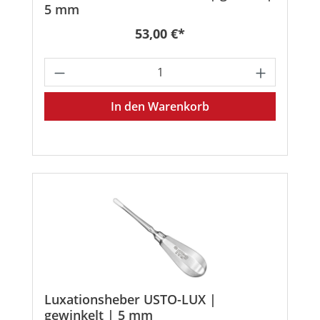
5 mm
Regulärer Preis:
53,00 €*
Produkt Anzahl: Gib den gewünschten
In den Warenkorb
Luxationsheber USTO-LUX |
gewinkelt | 5 mm