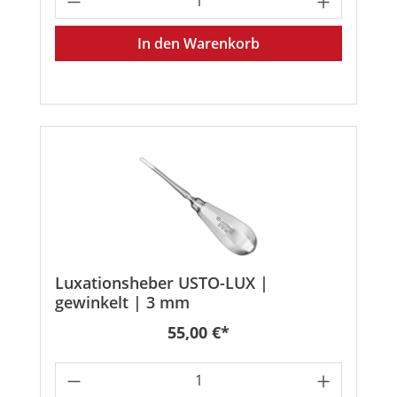
In den Warenkorb
Luxationsheber USTO-LUX |
gewinkelt | 3 mm
Regulärer Preis:
55,00 €*
Produkt Anzahl: Gib den gewünschten