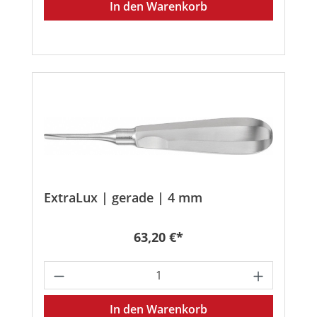
In den Warenkorb
ExtraLux | gerade | 4 mm
Regulärer Preis:
63,20 €*
Produkt Anzahl: Gib den gewünschten
In den Warenkorb