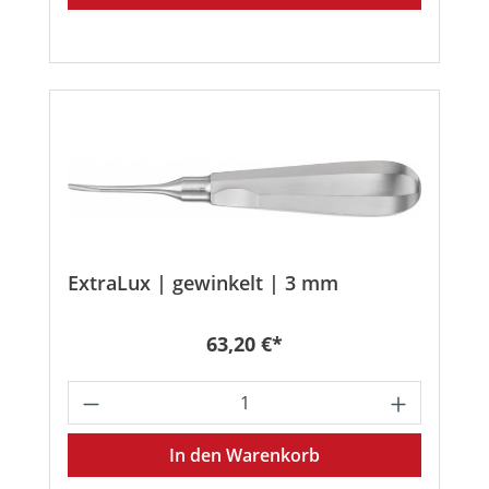
ExtraLux | gewinkelt | 3 mm
Regulärer Preis:
63,20 €*
Produkt Anzahl: Gib den gewünschten
In den Warenkorb