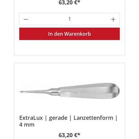
Regulärer Preis:
63,20 €*
Produkt Anzahl: Gib den gewünschten
In den Warenkorb
ExtraLux | gerade | Lanzettenform |
4 mm
Regulärer Preis:
63,20 €*