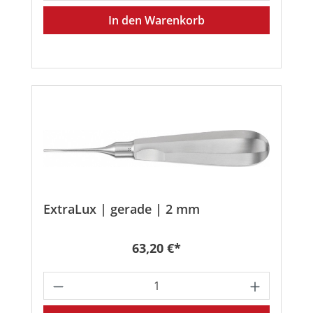
In den Warenkorb
ExtraLux | gerade | 2 mm
Regulärer Preis:
63,20 €*
Produkt Anzahl: Gib den gewünschten