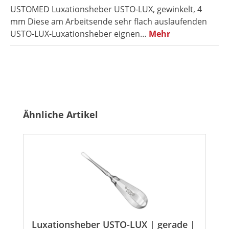
USTOMED Luxationsheber USTO-LUX, gewinkelt, 4
mm Diese am Arbeitsende sehr flach auslaufenden
USTO-LUX-Luxationsheber eignen…
Mehr
Produktgalerie überspringen
Ähnliche Artikel
Luxationsheber USTO-LUX | gerade |