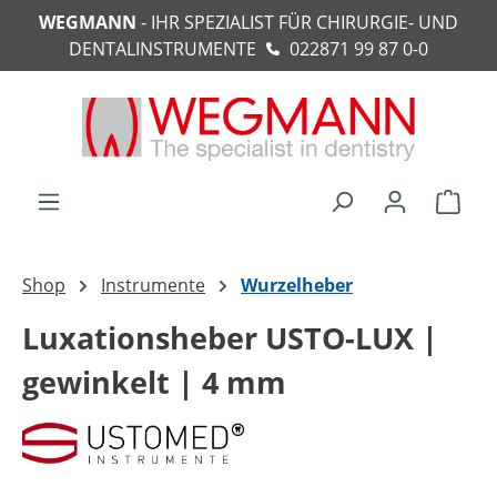
WEGMANN
- IHR SPEZIALIST FÜR CHIRURGIE- UND
alt springen
DENTALINSTRUMENTE
022871 99 87 0-0
Ware
Shop
Instrumente
Wurzelheber
Luxationsheber USTO-LUX |
gewinkelt | 4 mm