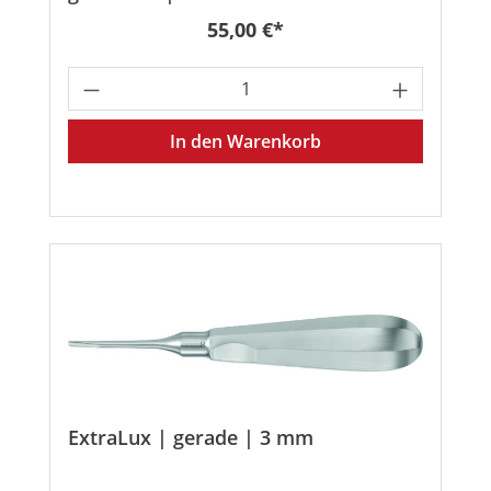
Regulärer Preis:
55,00 €*
Produkt Anzahl: Gib den gewünschten
In den Warenkorb
ExtraLux | gerade | 3 mm