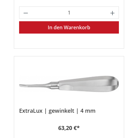
Produkt Anzahl: Gib den gewünschten
In den Warenkorb
ExtraLux | gewinkelt | 4 mm
Regulärer Preis:
63,20 €*