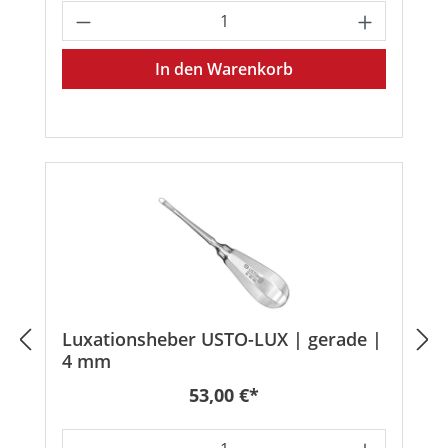
Produkt Anzahl: Gib den gewünschten
In den Warenkorb
Luxationsheber USTO-LUX | gerade |
4 mm
Regulärer Preis:
53,00 €*
Produkt Anzahl: Gib den gewünschten