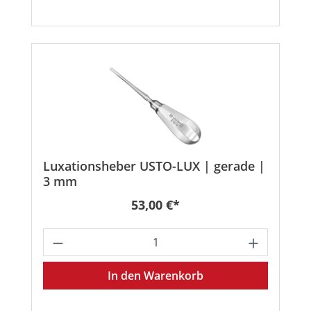
Luxationsheber USTO-LUX | gerade |
3 mm
Regulärer Preis:
53,00 €*
Produkt Anzahl: Gib den gewünschten
In den Warenkorb