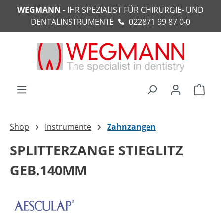
WEGMANN
- IHR SPEZIALIST FÜR CHIRURGIE- UND
alt springen
DENTALINSTRUMENTE
022871 99 87 0-0
Ware
Shop
Instrumente
Zahnzangen
SPLITTERZANGE STIEGLITZ
GEB.140MM