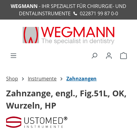
WEGMANN
- IHR SPEZIALIST FÜR CHIRURGIE- UND
alt springen
DENTALINSTRUMENTE
022871 99 87 0-0
Ware
Shop
Instrumente
Zahnzangen
Zahnzange, engl., Fig.51L, OK,
Wurzeln, HP