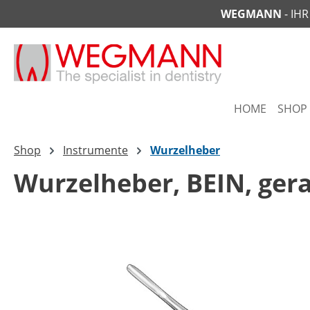
WEGMANN
- IH
springen
Zur Hauptnavigation springen
HOME
SHOP
Shop
Instrumente
Wurzelheber
Wurzelheber, BEIN, ger
Bildergalerie überspringen