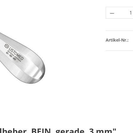
Produkt 
Artikel-Nr.:
heber, BEIN, gerade, 3 mm"