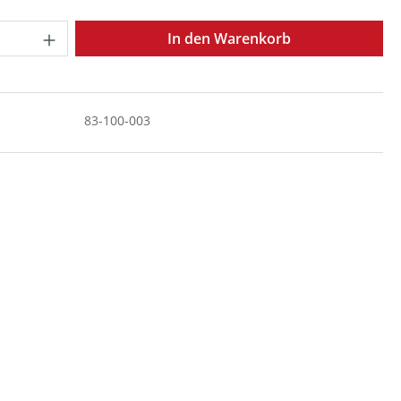
Anzahl: Gib den gewünschten Wert ein o
In den Warenkorb
83-100-003