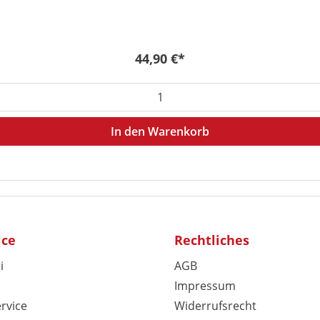
Regulärer Preis:
44,90 €*
en Wert ein oder benutze die Schaltflä
In den Warenkorb
ice
Rechtliches
i
AGB
Impressum
rvice
Widerrufsrecht