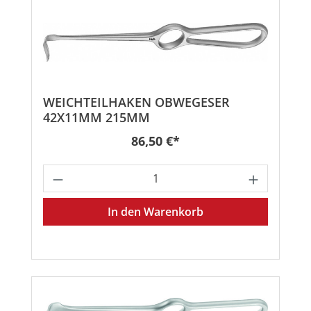
WEICHTEILHAKEN OBWEGESER
42X11MM 215MM
Regulärer Preis:
86,50 €*
Produkt Anzahl: Gib den gewünschten
In den Warenkorb