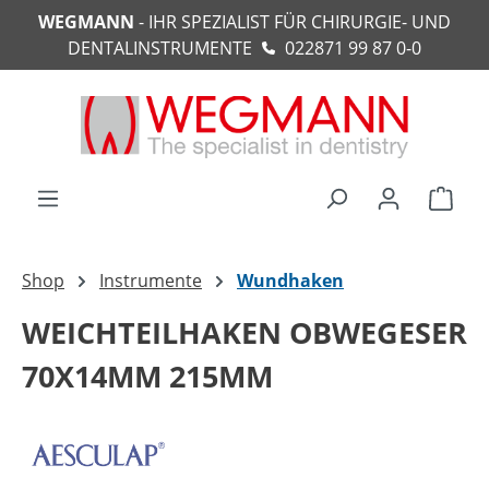
WEGMANN
- IHR SPEZIALIST FÜR CHIRURGIE- UND
alt springen
DENTALINSTRUMENTE
022871 99 87 0-0
Ware
Shop
Instrumente
Wundhaken
WEICHTEILHAKEN OBWEGESER
70X14MM 215MM