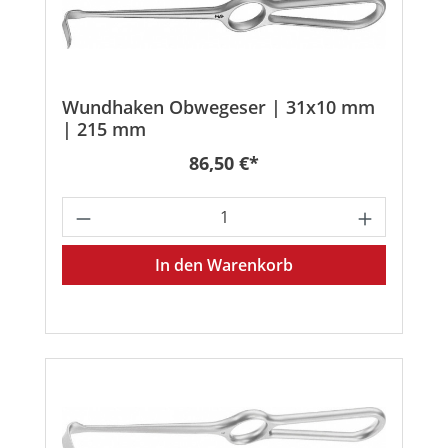
Wundhaken Obwegeser | 31x10 mm
| 215 mm
Regulärer Preis:
86,50 €*
Produkt Anzahl: Gib den gewünschten
In den Warenkorb