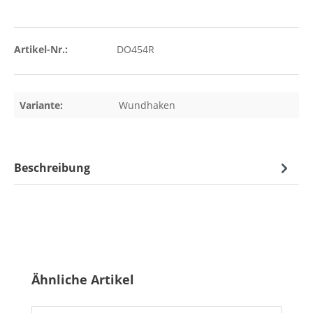
Artikel-Nr.:
DO454R
Variante:
Wundhaken
Beschreibung
Produktgalerie überspringen
Ähnliche Artikel