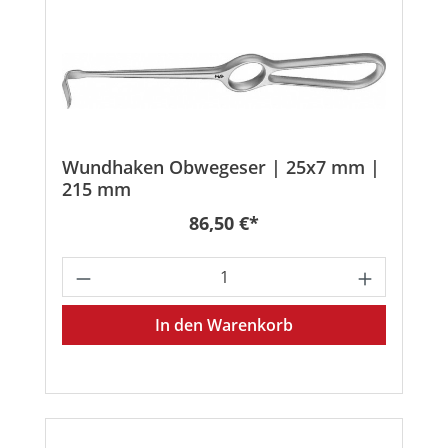
Wundhaken Obwegeser | 25x7 mm |
215 mm
Regulärer Preis:
86,50 €*
Produkt Anzahl: Gib den gewünschten
In den Warenkorb