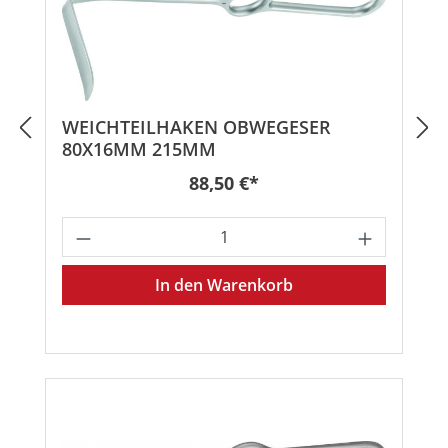
WEICHTEILHAKEN OBWEGESER
80X16MM 215MM
Regulärer Preis:
88,50 €*
Produkt Anzahl: Gib den gewünschten
In den Warenkorb