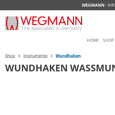
WEGMANN
- IH
springen
Zur Hauptnavigation springen
HOME
SHOP
Shop
Instrumente
Wundhaken
WUNDHAKEN WASSMUN
Bildergalerie überspringen