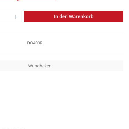
Anzahl: Gib den gewünschten Wert ein o
In den Warenkorb
DO409R
Wundhaken