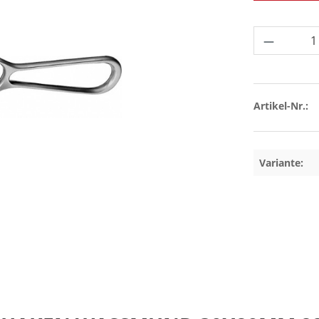
Produkt 
Artikel-Nr.:
Variante: