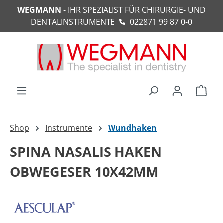
WEGMANN
- IHR SPEZIALIST FÜR CHIRURGIE- UND
alt springen
DENTALINSTRUMENTE
022871 99 87 0-0
Ware
Shop
Instrumente
Wundhaken
SPINA NASALIS HAKEN
OBWEGESER 10X42MM