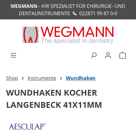
WEGMANN
- IHR SPEZIALIST FÜR CHIRURGIE- UND
alt springen
DENTALINSTRUMENTE
022871 99 87 0-0
Ware
Shop
Instrumente
Wundhaken
WUNDHAKEN KOCHER
LANGENBECK 41X11MM