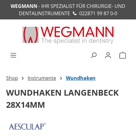
WEGMANN
- IHR SPEZIALIST FÜR CHIRURGIE- UND
alt springen
DENTALINSTRUMENTE
022871 99 87 0-0
Ware
Shop
Instrumente
Wundhaken
WUNDHAKEN LANGENBECK
28X14MM