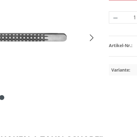
Produkt 
Artikel-Nr.:
Variante: