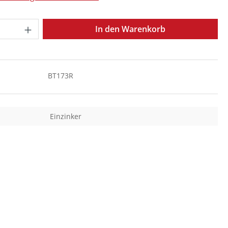
Anzahl: Gib den gewünschten Wert ein o
In den Warenkorb
BT173R
Einzinker