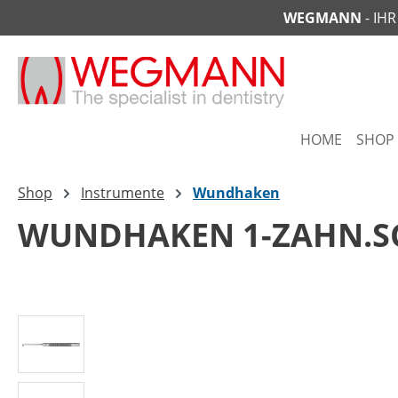
WEGMANN
- IH
springen
Zur Hauptnavigation springen
HOME
SHOP
Shop
Instrumente
Wundhaken
WUNDHAKEN 1-ZAHN.S
Bildergalerie überspringen