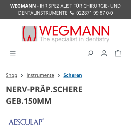
WEGMANN
- IHR SPEZIALIST FÜR CHIRURGIE- UND
alt springen
DENTALINSTRUMENTE
022871 99 87 0-0
Ware
Shop
Instrumente
Scheren
NERV-PRÄP.SCHERE
GEB.150MM