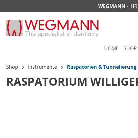
WEGMANN
- IH
springen
Zur Hauptnavigation springen
HOME
SHOP
Shop
Instrumente
Raspatorien & Tunnelierung
RASPATORIUM WILLIGE
Bildergalerie überspringen