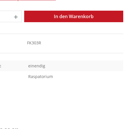
Anzahl: Gib den gewünschten Wert ein o
In den Warenkorb
FK303R
:
einendig
Raspatorium