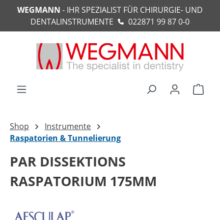
WEGMANN
- IHR SPEZIALIST FÜR CHIRURGIE- UND
alt springen
DENTALINSTRUMENTE
022871 99 87 0-0
Ware
Shop
Instrumente
Raspatorien & Tunnelierung
PAR DISSEKTIONS
RASPATORIUM 175MM