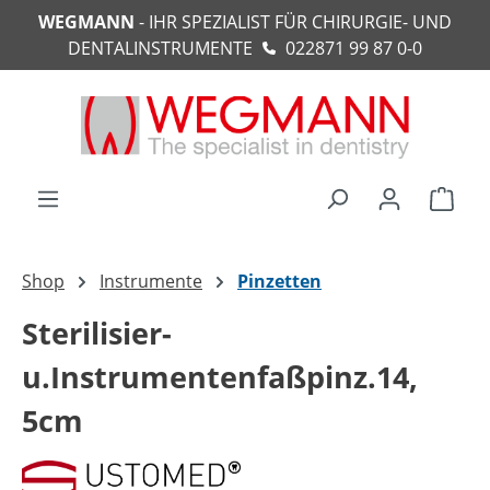
WEGMANN
- IHR SPEZIALIST FÜR CHIRURGIE- UND
alt springen
DENTALINSTRUMENTE
022871 99 87 0-0
Ware
Shop
Instrumente
Pinzetten
Sterilisier-
u.Instrumentenfaßpinz.14,
5cm