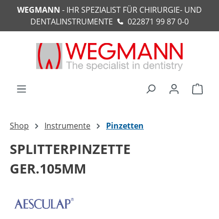
WEGMANN
- IHR SPEZIALIST FÜR CHIRURGIE- UND
alt springen
DENTALINSTRUMENTE
022871 99 87 0-0
Ware
Shop
Instrumente
Pinzetten
SPLITTERPINZETTE
GER.105MM