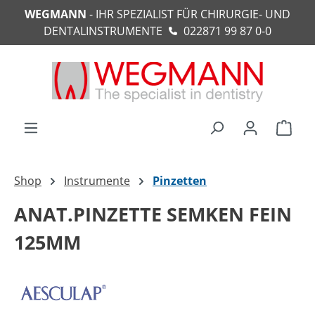
WEGMANN
- IHR SPEZIALIST FÜR CHIRURGIE- UND
alt springen
DENTALINSTRUMENTE
022871 99 87 0-0
Ware
Shop
Instrumente
Pinzetten
ANAT.PINZETTE SEMKEN FEIN
125MM