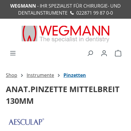
WEGMANN
- IHR SPEZIALIST FÜR CHIRURGIE- UND
alt springen
DENTALINSTRUMENTE
022871 99 87 0-0
Ware
Shop
Instrumente
Pinzetten
ANAT.PINZETTE MITTELBREIT
130MM