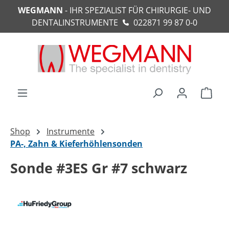
WEGMANN
- IHR SPEZIALIST FÜR CHIRURGIE- UND
alt springen
DENTALINSTRUMENTE
022871 99 87 0-0
Ware
Shop
Instrumente
PA-, Zahn & Kieferhöhlensonden
Sonde #3ES Gr #7 schwarz