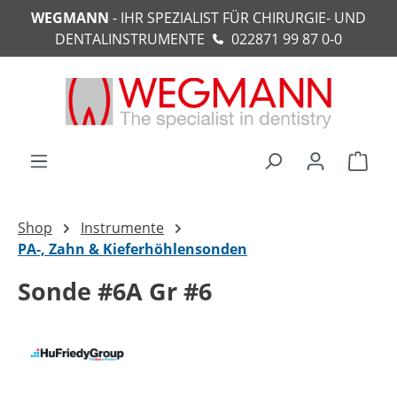
WEGMANN
- IHR SPEZIALIST FÜR CHIRURGIE- UND
alt springen
DENTALINSTRUMENTE
022871 99 87 0-0
Ware
Shop
Instrumente
PA-, Zahn & Kieferhöhlensonden
Sonde #6A Gr #6