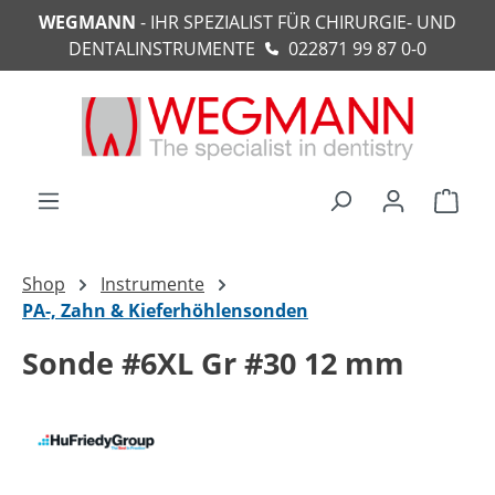
WEGMANN
- IHR SPEZIALIST FÜR CHIRURGIE- UND
alt springen
DENTALINSTRUMENTE
022871 99 87 0-0
Ware
Shop
Instrumente
PA-, Zahn & Kieferhöhlensonden
Sonde #6XL Gr #30 12 mm