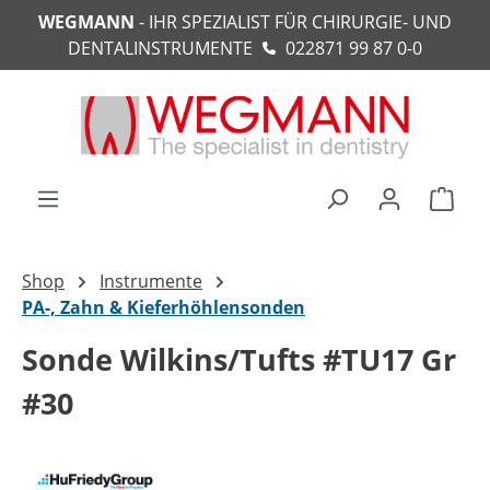
WEGMANN
- IHR SPEZIALIST FÜR CHIRURGIE- UND
alt springen
DENTALINSTRUMENTE
022871 99 87 0-0
Ware
Shop
Instrumente
PA-, Zahn & Kieferhöhlensonden
Sonde Wilkins/Tufts #TU17 Gr
#30