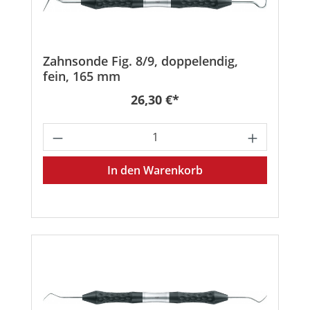
Zahnsonde Fig. 8/9, doppelendig,
fein, 165 mm
Regulärer Preis:
26,30 €*
Produkt Anzahl: Gib den gewünschten
In den Warenkorb