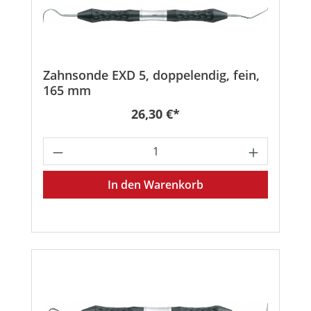
Zahnsonde EXD 5, doppelendig, fein,
165 mm
Regulärer Preis:
26,30 €*
Produkt Anzahl: Gib den gewünschten
In den Warenkorb