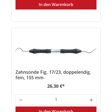
In den Warenkorb
Zahnsonde Fig. 17/23, doppelendig,
fein, 155 mm
Regulärer Preis:
26,30 €*
Produkt Anzahl: Gib den gewünschten
In den Warenkorb