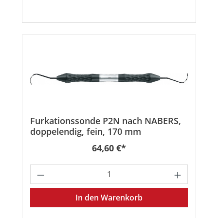
Furkationssonde P2N nach NABERS,
doppelendig, fein, 170 mm
Regulärer Preis:
64,60 €*
Produkt Anzahl: Gib den gewünschten
In den Warenkorb