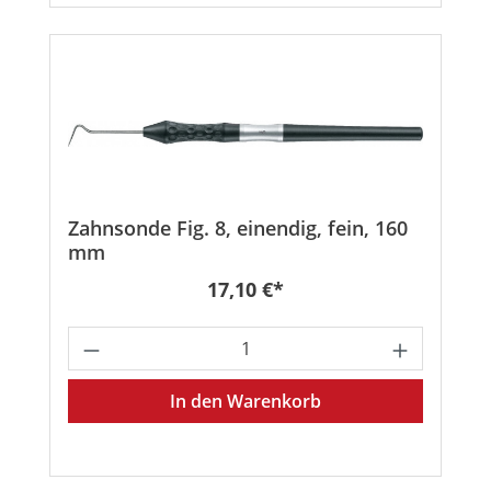
Zahnsonde Fig. 8, einendig, fein, 160
mm
Regulärer Preis:
17,10 €*
Produkt Anzahl: Gib den gewünschten
In den Warenkorb