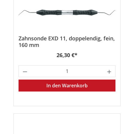
Zahnsonde EXD 11, doppelendig, fein,
160 mm
Regulärer Preis:
26,30 €*
Produkt Anzahl: Gib den gewünschten
In den Warenkorb