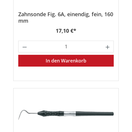
Zahnsonde Fig. 6A, einendig, fein, 160
mm
Regulärer Preis:
17,10 €*
Produkt Anzahl: Gib den gewünschten
In den Warenkorb