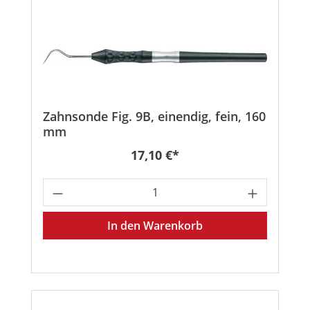
Zahnsonde Fig. 9B, einendig, fein, 160
mm
Regulärer Preis:
17,10 €*
Produkt Anzahl: Gib den gewünschten
In den Warenkorb