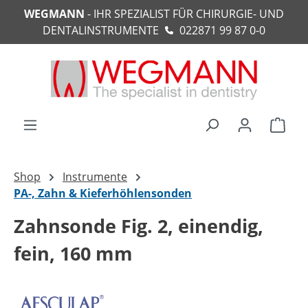
WEGMANN
- IHR SPEZIALIST FÜR CHIRURGIE- UND
alt springen
DENTALINSTRUMENTE
022871 99 87 0-0
Ware
Shop
Instrumente
PA-, Zahn & Kieferhöhlensonden
Zahnsonde Fig. 2, einendig,
fein, 160 mm