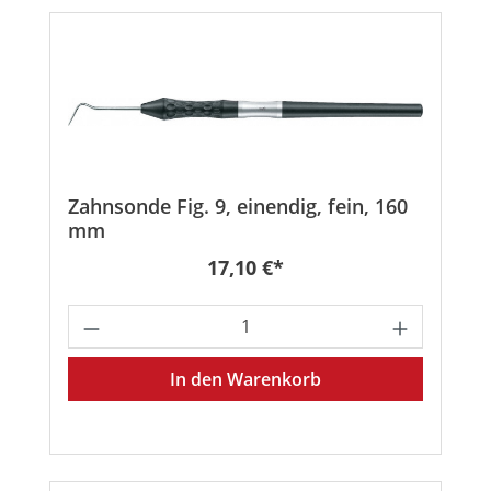
Zahnsonde Fig. 9, einendig, fein, 160
mm
Regulärer Preis:
17,10 €*
Produkt Anzahl: Gib den gewünschten
In den Warenkorb