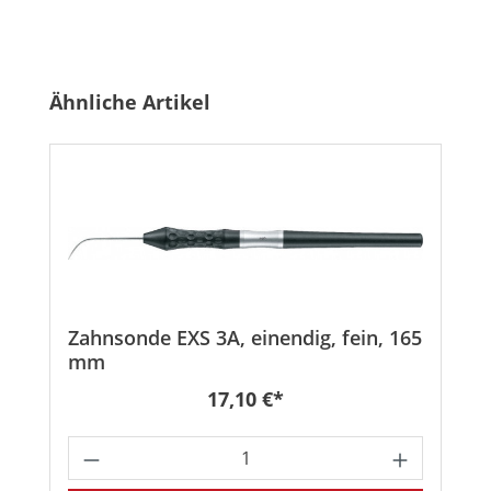
Produktgalerie überspringen
Ähnliche Artikel
Zahnsonde EXS 3A, einendig, fein, 165
mm
Regulärer Preis:
17,10 €*
Produkt Anzahl: Gib den gewünschten