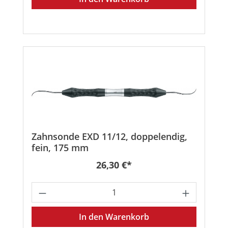
Zahnsonde EXD 11/12, doppelendig,
fein, 175 mm
Regulärer Preis:
26,30 €*
Produkt Anzahl: Gib den gewünschten
In den Warenkorb