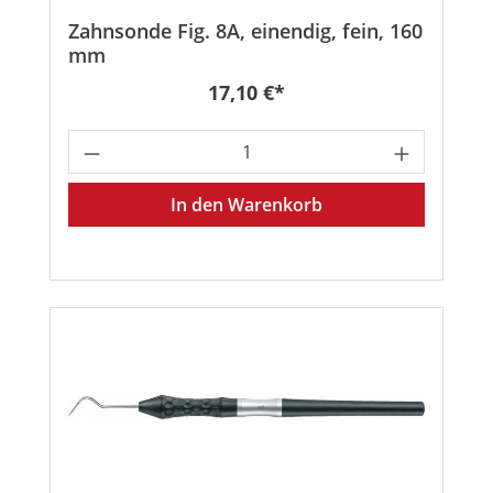
Zahnsonde Fig. 8A, einendig, fein, 160
mm
Regulärer Preis:
17,10 €*
Produkt Anzahl: Gib den gewünschten
In den Warenkorb