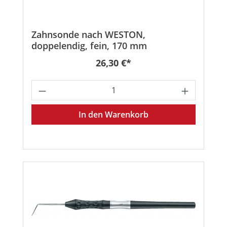
Zahnsonde nach WESTON,
doppelendig, fein, 170 mm
Regulärer Preis:
26,30 €*
Produkt Anzahl: Gib den gewünschten
In den Warenkorb