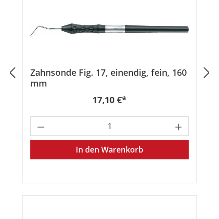
Zahnsonde Fig. 17, einendig, fein, 160
mm
Regulärer Preis:
17,10 €*
Produkt Anzahl: Gib den gewünschten
In den Warenkorb