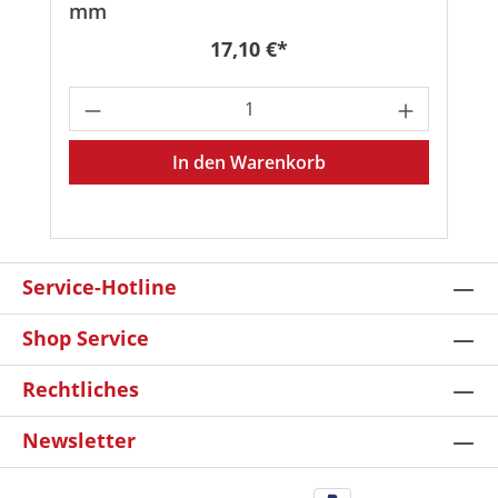
mm
Regulärer Preis:
17,10 €*
Produkt Anzahl: Gib den gewünschten
In den Warenkorb
Service-Hotline
Shop Service
Rechtliches
Newsletter