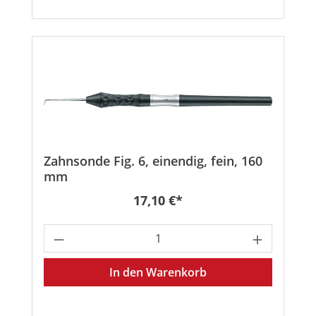
Zahnsonde Fig. 6, einendig, fein, 160
mm
Regulärer Preis:
17,10 €*
Produkt Anzahl: Gib den gewünschten
In den Warenkorb