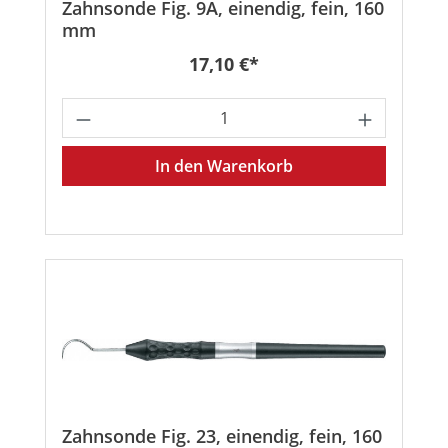
Zahnsonde Fig. 9A, einendig, fein, 160
mm
Regulärer Preis:
17,10 €*
Produkt Anzahl: Gib den gewünschten
In den Warenkorb
Zahnsonde Fig. 23, einendig, fein, 160