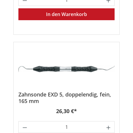
In den Warenkorb
Zahnsonde EXD 5, doppelendig, fein,
165 mm
Regulärer Preis:
26,30 €*
Produkt Anzahl: Gib den gewünschten