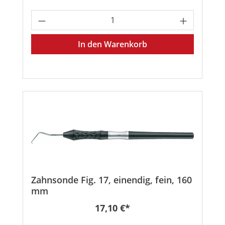
Produkt Anzahl: Gib den gewünschten
In den Warenkorb
Zahnsonde Fig. 17, einendig, fein, 160
mm
Regulärer Preis:
17,10 €*