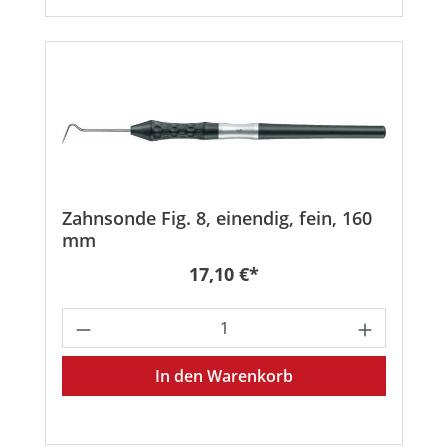
Zahnsonde Fig. 8, einendig, fein, 160
mm
Regulärer Preis:
17,10 €*
Produkt Anzahl: Gib den gewünschten
In den Warenkorb