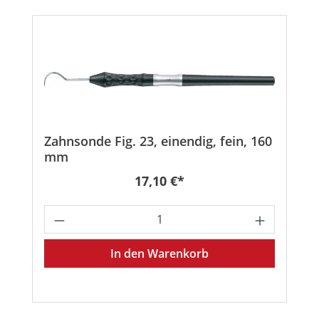
Zahnsonde Fig. 23, einendig, fein, 160
mm
Regulärer Preis:
17,10 €*
Produkt Anzahl: Gib den gewünschten
In den Warenkorb