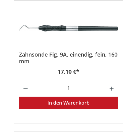
Zahnsonde Fig. 9A, einendig, fein, 160
mm
Regulärer Preis:
17,10 €*
Produkt Anzahl: Gib den gewünschten
In den Warenkorb