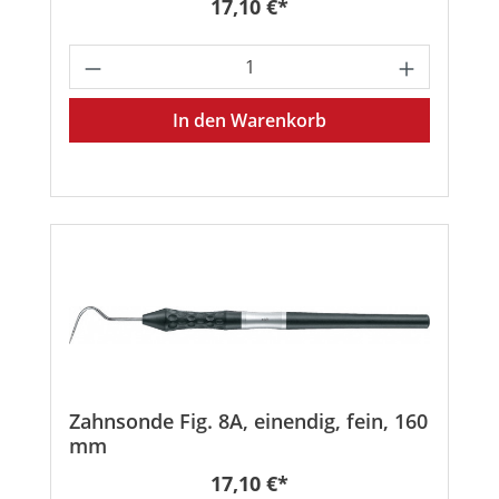
Regulärer Preis:
17,10 €*
Produkt Anzahl: Gib den gewünschten
In den Warenkorb
Zahnsonde Fig. 8A, einendig, fein, 160
mm
Regulärer Preis:
17,10 €*