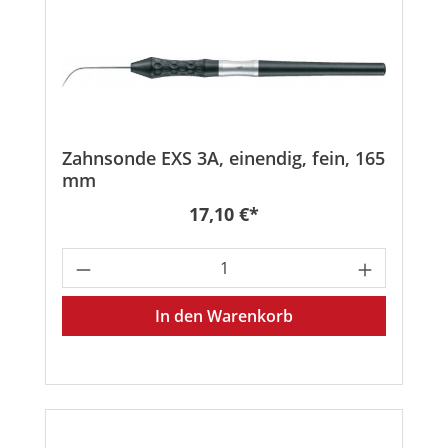
Zahnsonde EXS 3A, einendig, fein, 165
mm
Regulärer Preis:
17,10 €*
Produkt Anzahl: Gib den gewünschten
In den Warenkorb