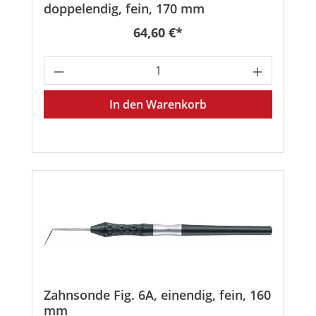
doppelendig, fein, 170 mm
Regulärer Preis:
64,60 €*
Produkt Anzahl: Gib den gewünschten
In den Warenkorb
Zahnsonde Fig. 6A, einendig, fein, 160
mm