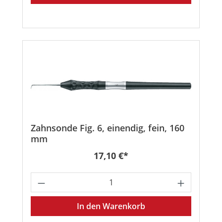
Zahnsonde Fig. 6, einendig, fein, 160
mm
Regulärer Preis:
17,10 €*
Produkt Anzahl: Gib den gewünschten
In den Warenkorb