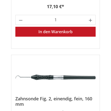
Regulärer Preis:
17,10 €*
Produkt Anzahl: Gib den gewünschten
In den Warenkorb
Zahnsonde Fig. 2, einendig, fein, 160
mm