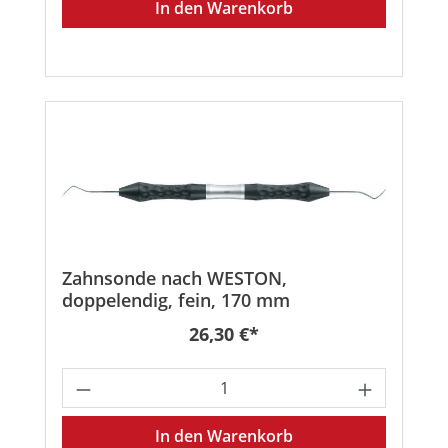
In den Warenkorb
Zahnsonde nach WESTON,
doppelendig, fein, 170 mm
Regulärer Preis:
26,30 €*
Produkt Anzahl: Gib den gewünschten
In den Warenkorb