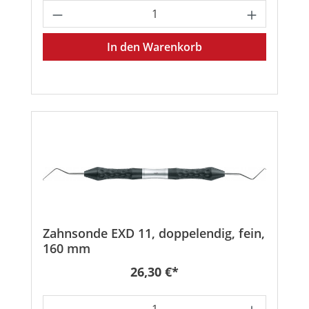
Produkt Anzahl: Gib den gewünschten
In den Warenkorb
Zahnsonde EXD 11, doppelendig, fein,
160 mm
Regulärer Preis:
26,30 €*
Produkt Anzahl: Gib den gewünschten