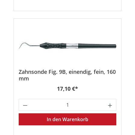
Zahnsonde Fig. 9B, einendig, fein, 160
mm
Regulärer Preis:
17,10 €*
Produkt Anzahl: Gib den gewünschten
In den Warenkorb