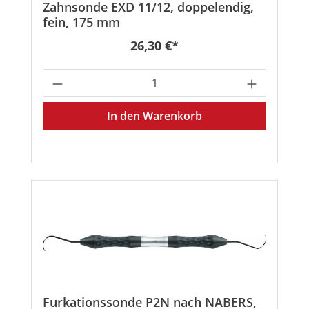
Zahnsonde EXD 11/12, doppelendig,
fein, 175 mm
Regulärer Preis:
26,30 €*
Produkt Anzahl: Gib den gewünschten
In den Warenkorb
Furkationssonde P2N nach NABERS,