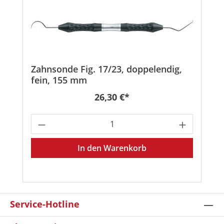
Zahnsonde Fig. 17/23, doppelendig,
fein, 155 mm
Regulärer Preis:
26,30 €*
Produkt Anzahl: Gib den gewünschten
In den Warenkorb
Service-Hotline