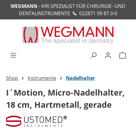
WEGMANN
- IHR SPEZIALIST FÜR CHIRURGIE- UND
alt springen
DENTALINSTRUMENTE
022871 99 87 0-0
Ware
Shop
Instrumente
Nadelhalter
I´Motion, Micro-Nadelhalter,
18 cm, Hartmetall, gerade