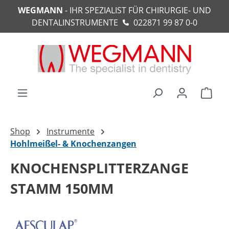
WEGMANN
- IHR SPEZIALIST FÜR CHIRURGIE- UND
alt springen
DENTALINSTRUMENTE
022871 99 87 0-0
Ware
Shop
Instrumente
Hohlmeißel- & Knochenzangen
KNOCHENSPLITTERZANGE
STAMM 150MM