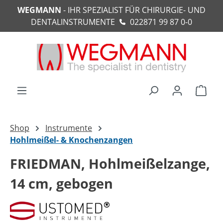
WEGMANN
- IHR SPEZIALIST FÜR CHIRURGIE- UND
alt springen
DENTALINSTRUMENTE
022871 99 87 0-0
Ware
Shop
Instrumente
Hohlmeißel- & Knochenzangen
FRIEDMAN, Hohlmeißelzange,
14 cm, gebogen